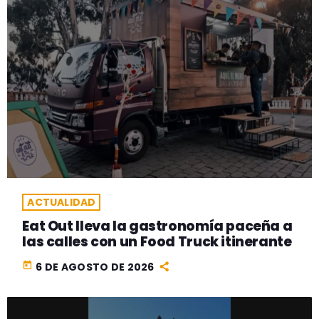
ACTUALIDAD
Eat Out lleva la gastronomía paceña a
las calles con un Food Truck itinerante
today
6 DE AGOSTO DE 2026