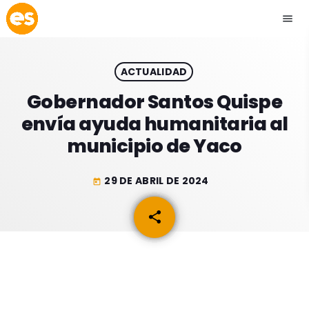
menu
close
ACTUALIDAD
play_arrow
EMISIÓN LA PAZ
Gobernador Santos Quispe
envía ayuda humanitaria al
play_arrow
EMISIÓN COCHABAMBA
municipio de Yaco
29 DE ABRIL DE 2024
today
ESLATINO NEWS
keyboard_arrow_down
share
email
ESLATINO NEWS
LOS + TOP
ACTUALIDAD
PROGRAMACIÓN
ESPECTÁCULOS
INICIO