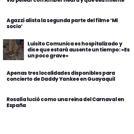
vio pelear con Amber Heard y que ella miente
Agazzi alista la segunda parte del filme ‘Mi
socio’
Luisito Comunica es hospitalizado y
dice que estará ausente un tiempo: «Es
un poco grave»
Apenas tres localidades disponibles para
concierto de Daddy Yankee en Guayaquil
Rosalía lució como una reina del Carnaval en
España