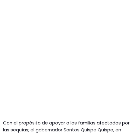
GEEKERS
MÚSICA
RADIO SPLENDID
ENTRETENIMIENTO
CONTACTO
Con el propósito de apoyar a las familias afectadas por
las sequías; el gobernador Santos Quispe Quispe, en