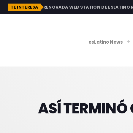
DESCUBRE LA RENOVADA WEB STATION DE ESLATINO RAD
TE INTERESA
esLatino News
play_
play_
V
P
ASÍ TERMINÓ 