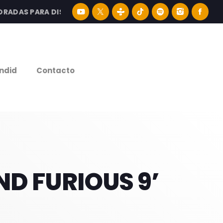
AS PARA DISFRUTAR LA MEJOR MÚSICA LATINA Y CONTENID
e
ndid
Contacto
ND FURIOUS 9’