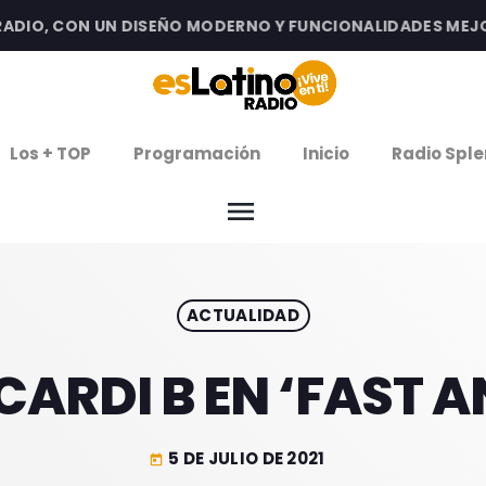
IO, CON UN DISEÑO MODERNO Y FUNCIONALIDADES MEJORAD
clos
Los + TOP
Programación
Inicio
Radio Sple
arrow
EMISIÓN LA PAZ
menu
arrow
EMISIÓN COCHABAMBA
ACTUALIDAD
IERNES DE ESTRENOS
ROGRAMACIÓN
CARDI B EN ‘FAST A
5 DE JULIO DE 2021
today