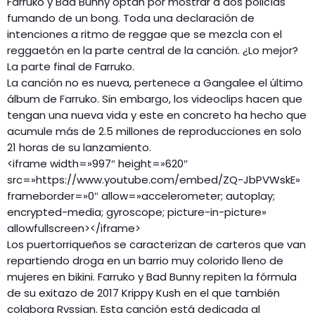
Farruko y Bad Bunny optan por mostrar a dos policías
fumando de un bong. Toda una declaración de
intenciones a ritmo de reggae que se mezcla con el
reggaetón en la parte central de la canción. ¿Lo mejor?
La parte final de Farruko.
La canción no es nueva, pertenece a Gangalee el último
álbum de Farruko. Sin embargo, los videoclips hacen que
tengan una nueva vida y este en concreto ha hecho que
acumule más de 2.5 millones de reproducciones en solo
21 horas de su lanzamiento.
<iframe width=»997″ height=»620″
src=»https://www.youtube.com/embed/ZQ-JbPVWskE»
frameborder=»0″ allow=»accelerometer; autoplay;
encrypted-media; gyroscope; picture-in-picture»
allowfullscreen></iframe>
Los puertorriqueños se caracterizan de carteros que van
repartiendo droga en un barrio muy colorido lleno de
mujeres en bikini. Farruko y Bad Bunny repiten la fórmula
de su exitazo de 2017 Krippy Kush en el que también
colabora Rvssian. Esta canción está dedicada al