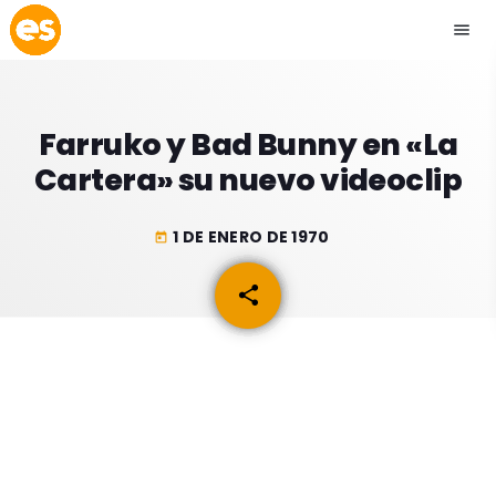
menu
close
Farruko y Bad Bunny en «La
play_arrow
EMISIÓN LA PAZ
Cartera» su nuevo videoclip
play_arrow
EMISIÓN COCHABAMBA
1 DE ENERO DE 1970
today
share
email
ESLATINO NEWS
keyboard_arrow_down
ESLATINO NEWS
LOS + TOP
ACTUALIDAD
PROGRAMACIÓN
ESPECTÁCULOS
INICIO