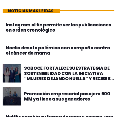
NOTICIAS MÁS LEÍDAS
Instagram al fin permite ver las publicaciones
en orden cronológico
Noelia desata polémica con campaña contra
el cáncer de mama
SOBOCE FORTALECE SU ESTRATEGIA DE
SOSTENIBILIDAD CON LA INICIATIVA
“MUJERES DEJANDO HUELLA” Y RECIBE EL
PREMIO ODS 2025 – IGUALDAD DE
GÉNERO DEL PACTO GLOBAL
Promoción empresarial pasajero 600
MM ya tiene a sus ganadores
Netflix cambia su forma de pago y acceso, una