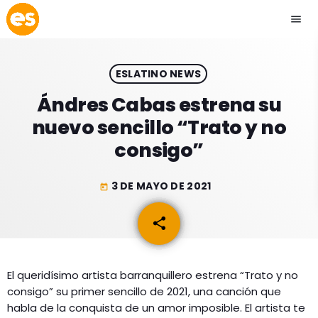
menu
close
ESLATINO NEWS
play_arrow
EMISIÓN LA PAZ
Ándres Cabas estrena su
nuevo sencillo “Trato y no
play_arrow
EMISIÓN COCHABAMBA
consigo”
3 DE MAYO DE 2021
today
ESLATINO NEWS
keyboard_arrow_down
share
email
ESLATINO NEWS
LOS + TOP
ACTUALIDAD
El queridísimo artista barranquillero estrena “Trato y no
PROGRAMACIÓN
consigo” su primer sencillo de 2021, una canción que
ESPECTÁCULOS
habla de la conquista de un amor imposible. El artista te
INICIO