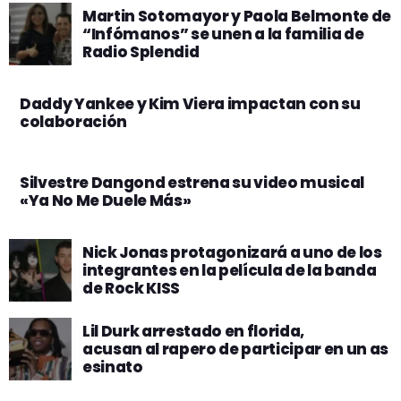
Martin Sotomayor y Paola Belmonte de
“Infómanos” se unen a la familia de
Radio Splendid
Daddy Yankee y Kim Viera impactan con su
colaboración
Silvestre Dangond estrena su video musical
«Ya No Me Duele Más»
Nick Jonas protagonizará a uno de los
integrantes en la película de la banda
de Rock KISS
Lil Durk arrestado en florida,
acusan al rapero de participar en un as
esinato