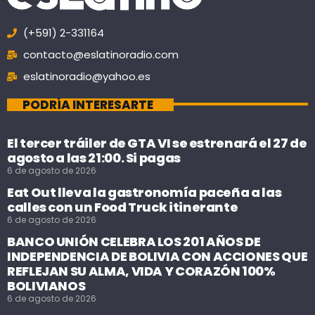
(+591) 2-331164
contacto@eslatinoradio.com
eslatinoradio@yahoo.es
PODRÍA INTERESARTE
El tercer tráiler de GTA VI se estrenará el 27 de
agosto a las 21:00. Si pagas
6 de agosto de 2026
Eat Out lleva la gastronomía paceña a las
calles con un Food Truck itinerante
6 de agosto de 2026
BANCO UNIÓN CELEBRA LOS 201 AÑOS DE
INDEPENDENCIA DE BOLIVIA CON ACCIONES QUE
REFLEJAN SU ALMA, VIDA Y CORAZÓN 100%
BOLIVIANOS
6 de agosto de 2026