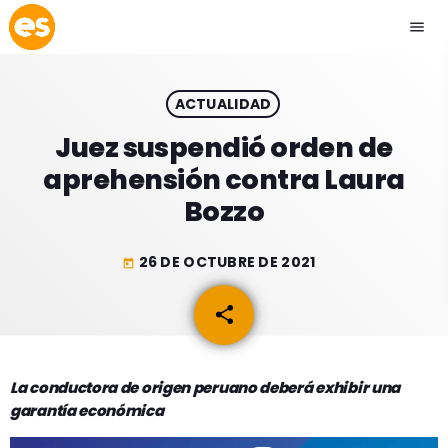
menu
close
ACTUALIDAD
play_arrow
EMISIÓN LA PAZ
Juez suspendió orden de
aprehensión contra Laura
play_arrow
EMISIÓN COCHABAMBA
Bozzo
26 DE OCTUBRE DE 2021
today
ESLATINO NEWS
keyboard_arrow_down
share
email
ESLATINO NEWS
LOS + TOP
ACTUALIDAD
La conductora de origen peruano deberá exhibir una
PROGRAMACIÓN
garantía económica
ESPECTÁCULOS
INICIO