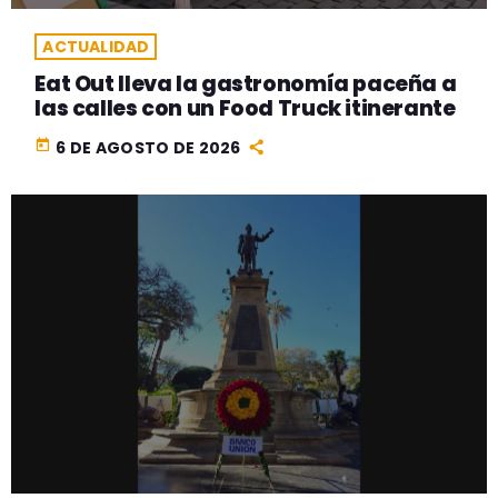
ACTUALIDAD
Eat Out lleva la gastronomía paceña a
las calles con un Food Truck itinerante
today
6 DE AGOSTO DE 2026