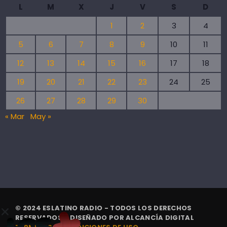
L
M
X
J
V
S
D
1
2
3
4
5
6
7
8
9
10
11
12
13
14
15
16
17
18
19
20
21
22
23
24
25
26
27
28
29
30
« Mar
May »
© 2024 ESLATINO RADIO - TODOS LOS DERECHOS
RESERVADOS. | DISEÑADO POR
ALCANCÍA DIGITAL