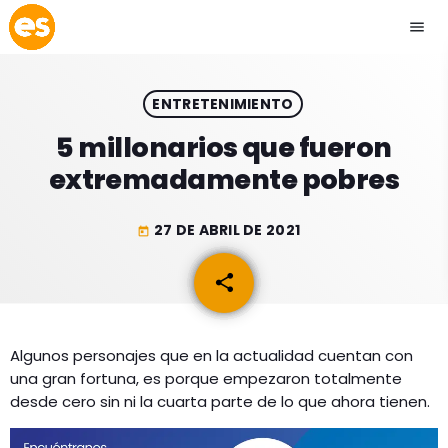
menu
close
ENTRETENIMIENTO
play_arrow
EMISIÓN LA PAZ
5 millonarios que fueron
extremadamente pobres
play_arrow
EMISIÓN COCHABAMBA
27 DE ABRIL DE 2021
today
share
email
ESLATINO NEWS
keyboard_arrow_down
ESLATINO NEWS
LOS + TOP
Algunos personajes que en la actualidad cuentan con
una gran fortuna, es porque empezaron totalmente
ACTUALIDAD
PROGRAMACIÓN
desde cero sin ni la cuarta parte de lo que ahora tienen.
ESPECTÁCULOS
INICIO