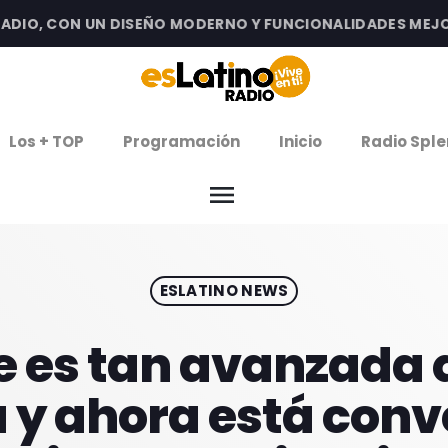
IO, CON UN DISEÑO MODERNO Y FUNCIONALIDADES MEJORAD
clos
Los + TOP
Programación
Inicio
Radio Sple
arrow
EMISIÓN LA PAZ
menu
arrow
EMISIÓN COCHABAMBA
ESLATINO NEWS
IERNES DE ESTRENOS
ROGRAMACIÓN
le es tan avanzada 
a y ahora está con