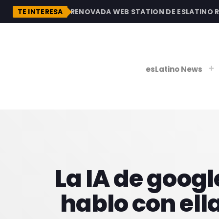
DESCUBRE LA RENOVADA WEB STATION DE ESLATINO RAD
TE INTERESA
esLatino News
play_
play_
V
P
La IA de goog
hablo con ell