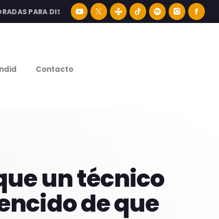
AS PARA DISFRUTAR LA MEJOR MÚSICA LATINA Y CONTENID
e
ndid
Contacto
que un técnico
vencido de que