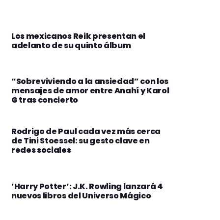
Los mexicanos Reik presentan el
adelanto de su quinto álbum
“Sobreviviendo a la ansiedad” con los
mensajes de amor entre Anahí y Karol
G tras concierto
Rodrigo de Paul cada vez más cerca
de Tini Stoessel: su gesto clave en
redes sociales
’Harry Potter’: J.K. Rowling lanzará 4
nuevos libros del Universo Mágico