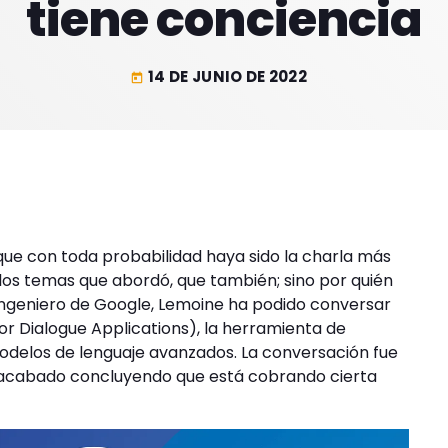
tiene conciencia
14 DE JUNIO DE 2022
today
que con toda probabilidad haya sido la charla más
r los temas que abordó, que también; sino por quién
e ingeniero de Google, Lemoine ha podido conversar
r Dialogue Applications), la herramienta de
delos de lenguaje avanzados. La conversación fue
ha acabado concluyendo que está cobrando cierta