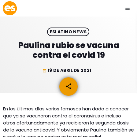
menu
close
ESLATINO NEWS
play_arrow
EMISIÓN LA PAZ
Paulina rubio se vacuna
contra el covid 19
play_arrow
EMISIÓN COCHABAMBA
19 DE ABRIL DE 2021
today
share
email
ESLATINO NEWS
keyboard_arrow_down
ESLATINO NEWS
LOS + TOP
En los últimos días varios famosos han dado a conocer
que ya se vacunaron contra el coronavirus e incluso
ACTUALIDAD
PROGRAMACIÓN
otros afortunadamente ya recibieron la segunda dosis
ESPECTÁCULOS
de la vacuna anticovid. Y obviamente Paulina también se
INICIO
sumó a la vacuna contra este mal mundial.