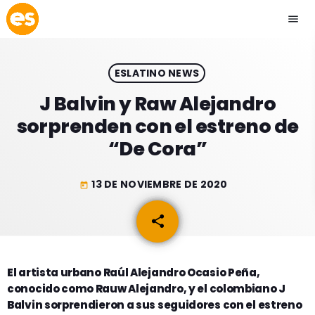
menu
close
ESLATINO NEWS
play_arrow
EMISIÓN LA PAZ
J Balvin y Raw Alejandro
sorprenden con el estreno de
play_arrow
EMISIÓN COCHABAMBA
“De Cora”
13 DE NOVIEMBRE DE 2020
today
ESLATINO NEWS
keyboard_arrow_down
share
email
ESLATINO NEWS
LOS + TOP
ACTUALIDAD
El artista urbano Raúl Alejandro Ocasio Peña,
PROGRAMACIÓN
conocido como Rauw Alejandro, y el colombiano J
ESPECTÁCULOS
Balvin sorprendieron a sus seguidores con el estreno
INICIO