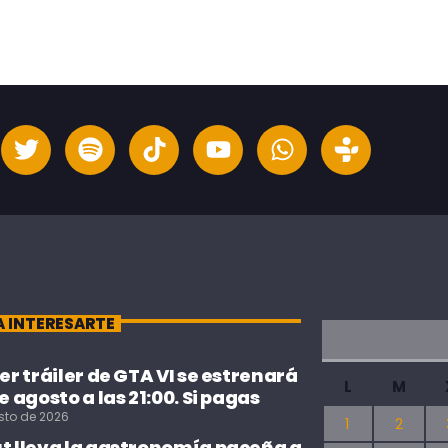
A INTERESARTE
cer tráiler de GTA VI se estrenará
L
M
de agosto a las 21:00. Si pagas
sto de 2026
1
2
ut lleva la gastronomía paceña a