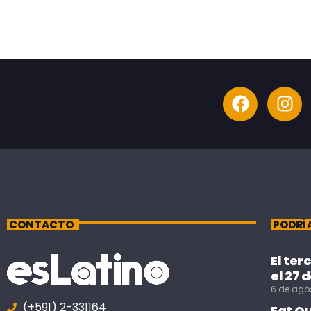
CONTACTO
PODRÍ
El ter
el 27 
6 de ago
(+591) 2-331164
Eat O