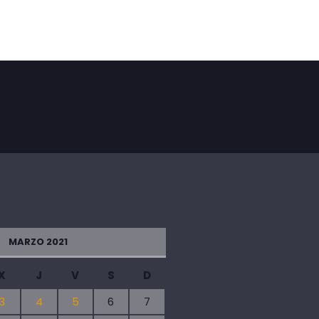
MARZO 2021
X
J
V
S
D
3
4
5
6
7