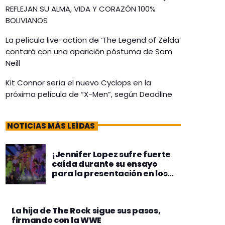
REFLEJAN SU ALMA, VIDA Y CORAZÓN 100%
BOLIVIANOS
La película live-action de ‘The Legend of Zelda’
contará con una aparición póstuma de Sam
Neill
Kit Connor sería el nuevo Cyclops en la
próxima película de “X-Men”, según Deadline
NOTICIAS MÁS LEÍDAS
¡Jennifer Lopez sufre fuerte
caída durante su ensayo
para la presentación en los
American Music Awards
2025!
La hija de The Rock sigue sus pasos,
firmando con la WWE