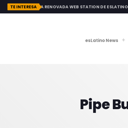
DESCUBRE LA RENOVADA WEB STATION DE ESLATINO RA
TE INTERESA
esLatino News
play_
play_
V
P
Pipe B