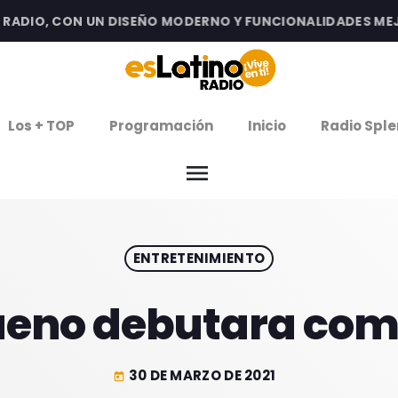
DIO, CON UN DISEÑO MODERNO Y FUNCIONALIDADES MEJORA
clos
Los + TOP
Programación
Inicio
Radio Sple
arrow
EMISIÓN LA PAZ
menu
arrow
EMISIÓN COCHABAMBA
ENTRETENIMIENTO
IERNES DE ESTRENOS
ROGRAMACIÓN
ueno debutara com
30 DE MARZO DE 2021
today