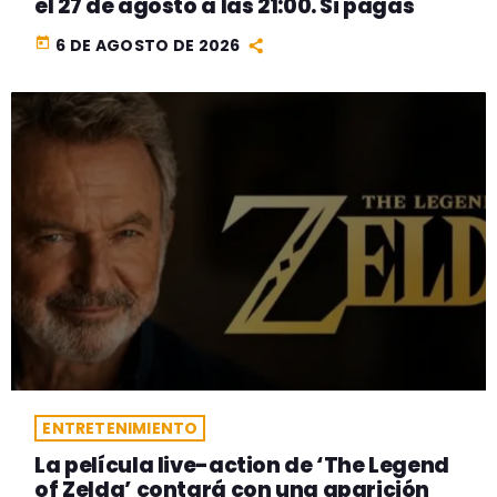
el 27 de agosto a las 21:00. Si pagas
today
6 DE AGOSTO DE 2026
ENTRETENIMIENTO
La película live-action de ‘The Legend
of Zelda’ contará con una aparición