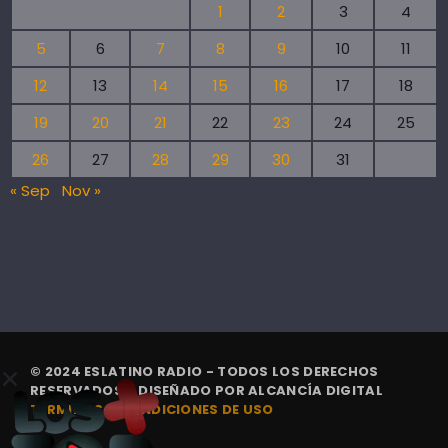
1
2
3
4
5
6
7
8
9
10
11
12
13
14
15
16
17
18
19
20
21
22
23
24
25
26
27
28
29
30
31
« Sep
Nov »
© 2024 ESLATINO RADIO - TODOS LOS DERECHOS
RESERVADOS. | DISEÑADO POR
ALCANCÍA DIGITAL
TÉRMINOS Y CONDICIONES DE USO