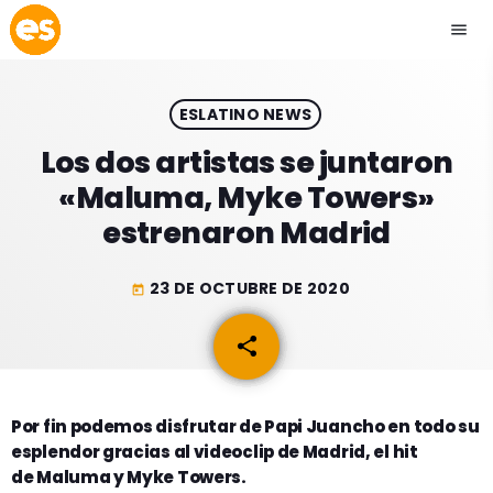
menu
close
ESLATINO NEWS
play_arrow
EMISIÓN LA PAZ
Los dos artistas se juntaron
«Maluma, Myke Towers»
play_arrow
EMISIÓN COCHABAMBA
estrenaron Madrid
23 DE OCTUBRE DE 2020
today
ESLATINO NEWS
keyboard_arrow_down
share
email
ESLATINO NEWS
LOS + TOP
ACTUALIDAD
Por fin podemos disfrutar de Papi Juancho en todo su
PROGRAMACIÓN
esplendor gracias al videoclip de Madrid, el hit
ESPECTÁCULOS
de Maluma y Myke Towers.
INICIO