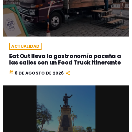
ACTUALIDAD
Eat Out lleva la gastronomía paceña a
las calles con un Food Truck itinerante
today
6 DE AGOSTO DE 2026