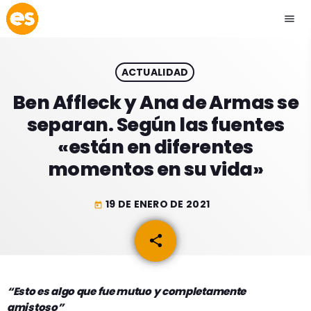
menu
close
ACTUALIDAD
play_arrow
EMISIÓN LA PAZ
Ben Affleck y Ana de Armas se
separan. Según las fuentes
play_arrow
EMISIÓN COCHABAMBA
«están en diferentes
momentos en su vida»
19 DE ENERO DE 2021
today
ESLATINO NEWS
keyboard_arrow_down
share
email
ESLATINO NEWS
LOS + TOP
ACTUALIDAD
PROGRAMACIÓN
ESPECTÁCULOS
“Esto es algo que fue mutuo y completamente
amistoso”
INICIO