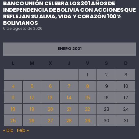
BANCO UNIÓN CELEBRA LOS 201 AÑOS DE
INDEPENDENCIA DE BOLIVIA CON ACCIONES QUE
REFLEJAN SU ALMA, VIDA Y CORAZÓN 100%
BOLIVIANOS
6 de agosto de 2026
ENERO 2021
L
M
X
J
V
S
D
1
2
3
4
5
6
7
8
9
10
11
12
13
14
15
16
17
18
19
20
21
22
23
24
25
26
27
28
29
30
31
« Dic
Feb »