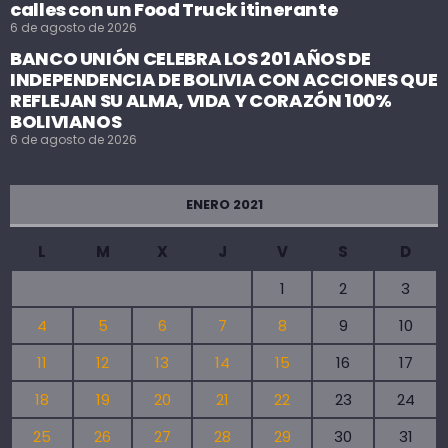
calles con un Food Truck itinerante
6 de agosto de 2026
BANCO UNIÓN CELEBRA LOS 201 AÑOS DE
INDEPENDENCIA DE BOLIVIA CON ACCIONES QUE
REFLEJAN SU ALMA, VIDA Y CORAZÓN 100%
BOLIVIANOS
6 de agosto de 2026
ENERO 2021
L
M
X
J
V
S
D
1
2
3
4
5
6
7
8
9
10
11
12
13
14
15
16
17
18
19
20
21
22
23
24
25
26
27
28
29
30
31