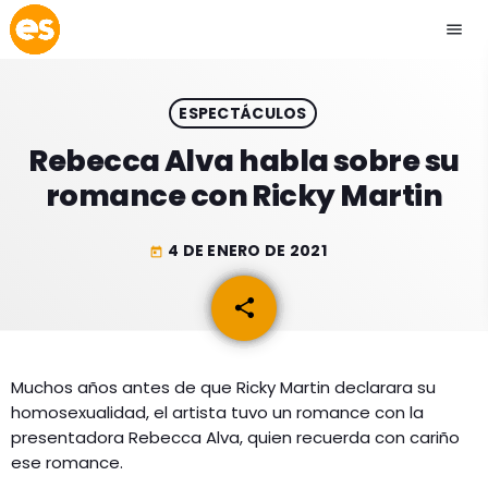
menu
close
ESPECTÁCULOS
play_arrow
EMISIÓN LA PAZ
Rebecca Alva habla sobre su
romance con Ricky Martin
play_arrow
EMISIÓN COCHABAMBA
4 DE ENERO DE 2021
today
share
email
ESLATINO NEWS
keyboard_arrow_down
ESLATINO NEWS
LOS + TOP
Muchos años antes de que Ricky Martin declarara su
homosexualidad, el artista tuvo un romance con la
ACTUALIDAD
PROGRAMACIÓN
presentadora Rebecca Alva, quien recuerda con cariño
ESPECTÁCULOS
ese romance.
INICIO