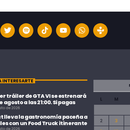
A INTERESARTE
cer tráiler de GTA VI se estrenará
L
M
de agosto a las 21:00. Si pagas
sto de 2026
ut lleva la gastronomía paceña a
2
3
lles con un Food Truck itinerante
sto de 2026