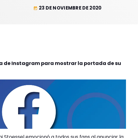
23 DE NOVIEMBRE DE 2020
today
ta de Instagram para mostrar la portada de su
ni Stoessel emocionó a todos sus fans al anunciar la