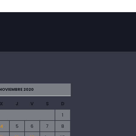
NOVIEMBRE 2020
X
J
V
S
D
1
4
5
6
7
8