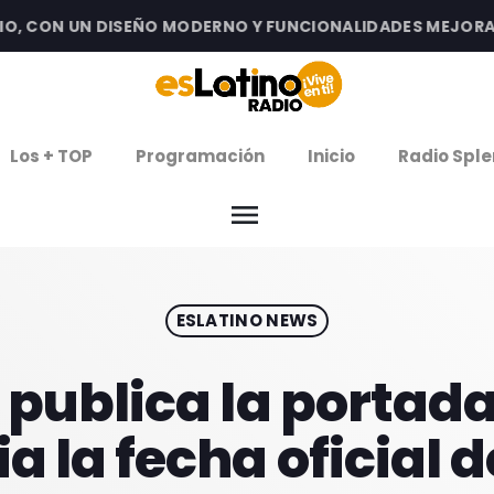
 CON UN DISEÑO MODERNO Y FUNCIONALIDADES MEJORADAS
clos
Los + TOP
Programación
Inicio
Radio Sple
arrow
EMISIÓN LA PAZ
menu
arrow
EMISIÓN COCHABAMBA
ESLATINO NEWS
IERNES DE ESTRENOS
ROGRAMACIÓN
l publica la portad
a la fecha oficial