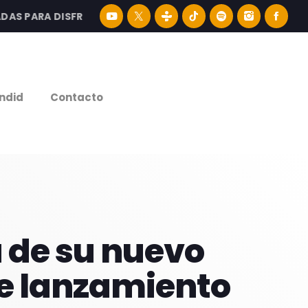
 PARA DISFRUTAR LA MEJOR MÚSICA LATINA Y CONTENIDO 
e
ndid
Contacto
a de su nuevo
 de lanzamiento