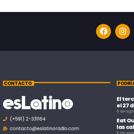
CONTACTO
PODRÍ
El ter
el 27 
6 de ago
(+591) 2-331164
Eat O
las ca
contacto@eslatinoradio.com
6 de ago