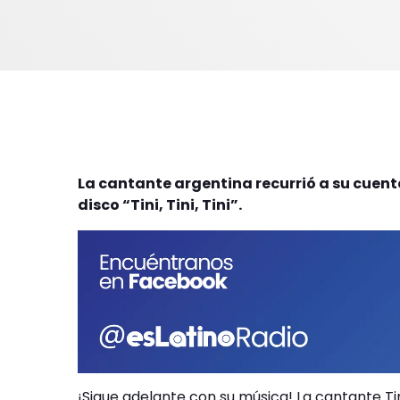
La cantante argentina recurrió a su cuen
disco “Tini, Tini, Tini”.
¡Sigue adelante con su música! La cantante Ti