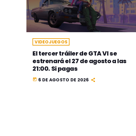
VIDEOJUEGOS
El tercer tráiler de GTA VI se
estrenará el 27 de agosto a las
21:00. Si pagas
6 DE AGOSTO DE 2026
today