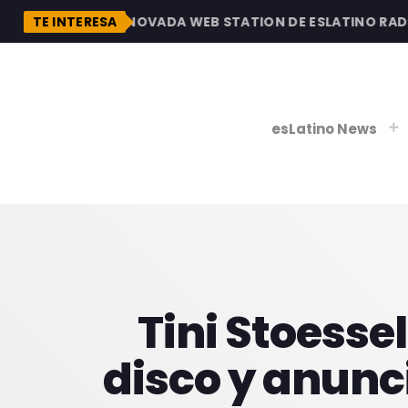
DESCUBRE LA RENOVADA WEB STATION DE ESLATINO RADIO,
TE INTERESA
esLatino News
play_
play_
V
P
Tini Stoesse
disco y anunci