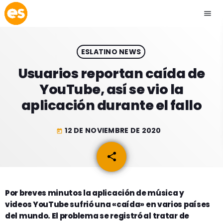
menu
close
ESLATINO NEWS
play_arrow
EMISIÓN LA PAZ
Usuarios reportan caída de
YouTube, así se vio la
play_arrow
EMISIÓN COCHABAMBA
aplicación durante el fallo
12 DE NOVIEMBRE DE 2020
today
ESLATINO NEWS
keyboard_arrow_down
share
email
ESLATINO NEWS
LOS + TOP
ACTUALIDAD
Por breves minutos la aplicación de música y
PROGRAMACIÓN
videos YouTube sufrió una «caída» en varios países
ESPECTÁCULOS
del mundo. El problema se registró al tratar de
INICIO