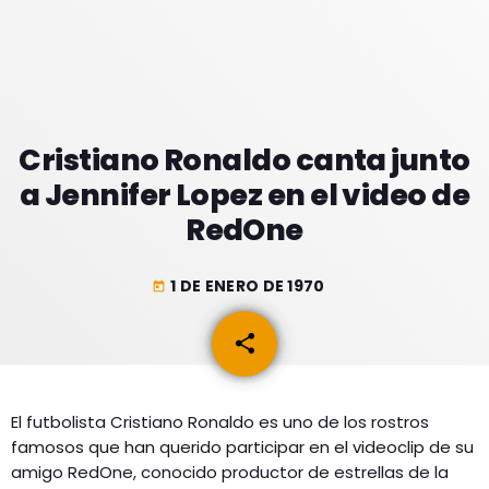
GEEKERS
MÚSICA
RADIO SPLENDID
ENTRETENIMIENTO
CONTACTO
Cristiano Ronaldo canta junto
a Jennifer Lopez en el video de
RedOne
1 DE ENERO DE 1970
today
share
email
El futbolista Cristiano Ronaldo es uno de los rostros
famosos que han querido participar en el videoclip de su
amigo RedOne, conocido productor de estrellas de la