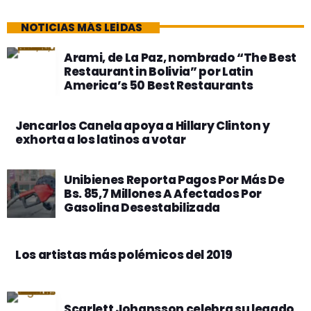
NOTICIAS MÁS LEÍDAS
Arami, de La Paz, nombrado “The Best
Restaurant in Bolivia” por Latin
America’s 50 Best Restaurants
Jencarlos Canela apoya a Hillary Clinton y
exhorta a los latinos a votar
Unibienes Reporta Pagos Por Más De
Bs. 85,7 Millones A Afectados Por
Gasolina Desestabilizada
Los artistas más polémicos del 2019
Scarlett Johansson celebra su legado