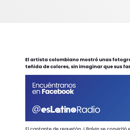
El artista colombiano mostró unas fotogra
teñida de colores, sin imaginar que sus f
El cantante de reguetón J Balvin se convirtió 