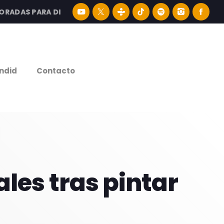
AS PARA DISFRUTAR LA MEJOR MÚSICA LATINA Y CONTENI
e
ndid
Contacto
ales tras pintar