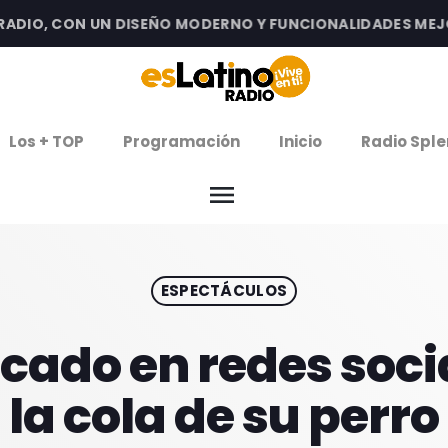
IO, CON UN DISEÑO MODERNO Y FUNCIONALIDADES MEJORAD
clos
Los + TOP
Programación
Inicio
Radio Sple
arrow
EMISIÓN LA PAZ
menu
arrow
EMISIÓN COCHABAMBA
ESPECTÁCULOS
IERNES DE ESTRENOS
ROGRAMACIÓN
ticado en redes soci
la cola de su perro