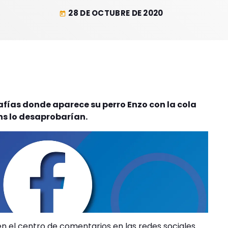
28 DE OCTUBRE DE 2020
today
fías donde aparece su perro Enzo con la cola
ans lo desaprobarían.
en el centro de comentarios en las redes sociales