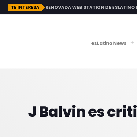
DESCUBRE LA RENOVADA WEB STATION DE ESLATINO RAD
TE INTERESA
esLatino News
play_
play_
V
P
J Balvin es cri