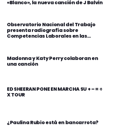
«Blanco», la nueva canción de J Balvin
Observatorio Nacional del Trabajo
presenta radiografía sobre
Competencias Laborales en las
Empresas Bolivianas
Madonna y Katy Perry colaboran en
una canción
ED SHEERAN PONE EN MARCHA SU + – = ÷
X TOUR
¿Paulina Rubio está en bancarrota?