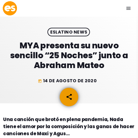
menu
close
ESLATINO NEWS
play_arrow
EMISIÓN LA PAZ
MYA presenta su nuevo
sencillo “25 Noches” junto a
play_arrow
EMISIÓN COCHABAMBA
Abraham Mateo
14 DE AGOSTO DE 2020
today
ESLATINO NEWS
keyboard_arrow_down
share
email
ESLATINO NEWS
LOS + TOP
ACTUALIDAD
Una canción que brotó en plena pandemia, Nada
PROGRAMACIÓN
tiene el amor por la composición y las ganas de hacer
ESPECTÁCULOS
canciones de Maxi y Agus…
INICIO