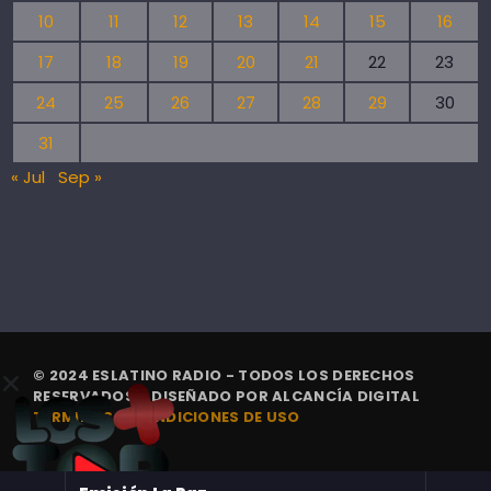
10
11
12
13
14
15
16
17
18
19
20
21
22
23
24
25
26
27
28
29
30
31
« Jul
Sep »
© 2024 ESLATINO RADIO - TODOS LOS DERECHOS
RESERVADOS. | DISEÑADO POR
ALCANCÍA DIGITAL
TÉRMINOS Y CONDICIONES DE USO