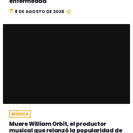
enfermedad
today
8 DE AGOSTO DE 2026
MÚSICA
Muere William Orbit, el productor
musical que relanzó la popularidad de