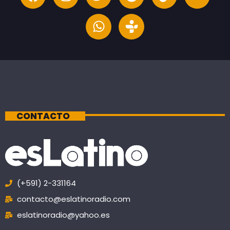
CONTACTO
(+591) 2-331164
contacto@eslatinoradio.com
eslatinoradio@yahoo.es