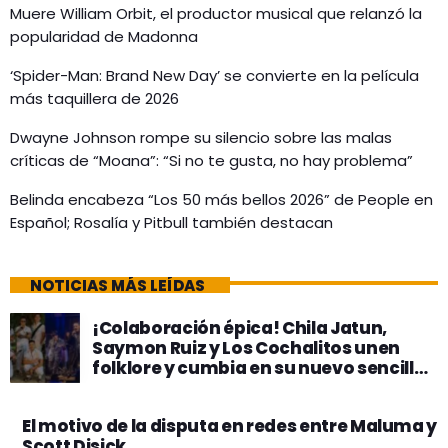
Muere William Orbit, el productor musical que relanzó la
popularidad de Madonna
‘Spider-Man: Brand New Day’ se convierte en la película
más taquillera de 2026
Dwayne Johnson rompe su silencio sobre las malas
críticas de “Moana”: “Si no te gusta, no hay problema”
Belinda encabeza “Los 50 más bellos 2026” de People en
Español; Rosalía y Pitbull también destacan
NOTICIAS MÁS LEÍDAS
¡Colaboración épica! Chila Jatun,
Saymon Ruiz y Los Cochalitos unen
folklore y cumbia en su nuevo sencillo
«Amantes»
El motivo de la disputa en redes entre Maluma y
Scott Disick