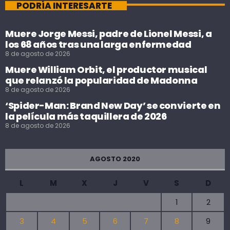
PODRÍA INTERESARTE
Muere Jorge Messi, padre de Lionel Messi, a
los 68 años tras una larga enfermedad
8 de agosto de 2026
Muere William Orbit, el productor musical
que relanzó la popularidad de Madonna
8 de agosto de 2026
‘Spider-Man: Brand New Day’ se convierte en
la película más taquillera de 2026
8 de agosto de 2026
AGOSTO 2020
L
M
X
J
V
S
D
1
2
3
4
5
6
7
8
9