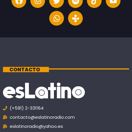
CONTACTO
(+591) 2-331164
contacto@eslatinoradio.com
eslatinoradio@yahoo.es