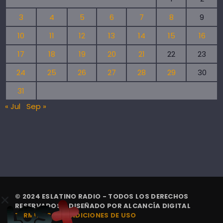
3
4
5
6
7
8
9
10
11
12
13
14
15
16
17
18
19
20
21
22
23
24
25
26
27
28
29
30
31
« Jul
Sep »
© 2024 ESLATINO RADIO - TODOS LOS DERECHOS
RESERVADOS. | DISEÑADO POR
ALCANCÍA DIGITAL
TÉRMINOS Y CONDICIONES DE USO