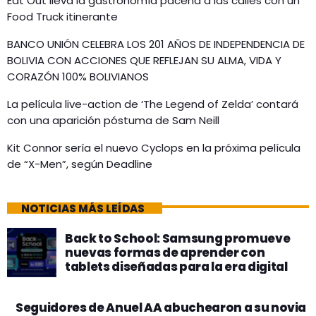
Eat Out lleva la gastronomía paceña a las calles con un
Food Truck itinerante
BANCO UNIÓN CELEBRA LOS 201 AÑOS DE INDEPENDENCIA DE
BOLIVIA CON ACCIONES QUE REFLEJAN SU ALMA, VIDA Y
CORAZÓN 100% BOLIVIANOS
La película live-action de ‘The Legend of Zelda’ contará
con una aparición póstuma de Sam Neill
Kit Connor sería el nuevo Cyclops en la próxima película
de “X-Men”, según Deadline
NOTICIAS MÁS LEÍDAS
Back to School: Samsung promueve
nuevas formas de aprender con
tablets diseñadas para la era digital
Seguidores de Anuel AA abuchearon a su novia