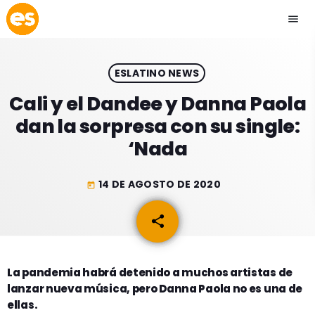
menu
close
ESLATINO NEWS
play_arrow
EMISIÓN LA PAZ
Cali y el Dandee y Danna Paola
dan la sorpresa con su single:
play_arrow
EMISIÓN COCHABAMBA
‘Nada
14 DE AGOSTO DE 2020
today
ESLATINO NEWS
keyboard_arrow_down
share
email
ESLATINO NEWS
LOS + TOP
ACTUALIDAD
La pandemia habrá detenido a muchos artistas de
PROGRAMACIÓN
lanzar nueva música, pero Danna Paola no es una de
ESPECTÁCULOS
ellas.
INICIO