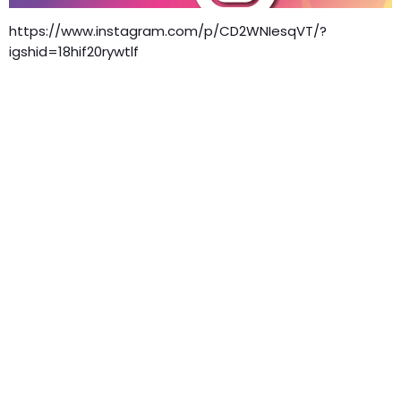
https://www.instagram.com/p/CD2WNIesqVT/?
igshid=18hif20rywtlf