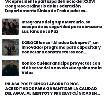
Vicepresidente participa del inicio del XXXVI
Congreso Ordinario de la Federación
Departamental Única de Trabajadores
Campesinos de La Paz Tupac Katari
Integrante del grupo Mercurio, se
escapa de su seguridad para abrazar a
sus fans de La Paz
SOBOCE lanza “Aliados Sobopret”, un
innovador programa para capacitar y
conectar a constructores con
oportunidades laborales
Ronico Cuéllar anticipa proyectos con
el director de la novela «Despeiname la
Vida»
INLASA POSEE CINCO LABORATORIOS
ACREDITADOS PARA GARANTIZAR LA CALIDAD
DEL AGUA, ALIMENTOS Y PRUEBAS CLÍNICAS EN
BOLIVIA