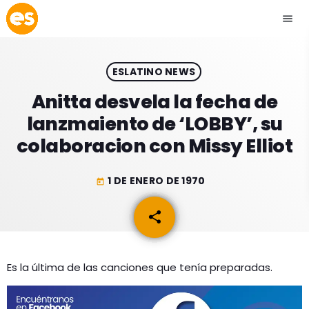
menu
close
ESLATINO NEWS
play_arrow
EMISIÓN LA PAZ
Anitta desvela la fecha de
lanzmaiento de ‘LOBBY’, su
play_arrow
EMISIÓN COCHABAMBA
colaboracion con Missy Elliot
1 DE ENERO DE 1970
today
ESLATINO NEWS
keyboard_arrow_down
share
email
ESLATINO NEWS
LOS + TOP
ACTUALIDAD
Es la última de las canciones que tenía preparadas.
PROGRAMACIÓN
ESPECTÁCULOS
INICIO