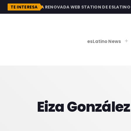
DESCUBRE LA RENOVADA WEB STATION DE ESLATINO RA
TE INTERESA
esLatino News
play_
play_
V
P
Eiza Gonzále