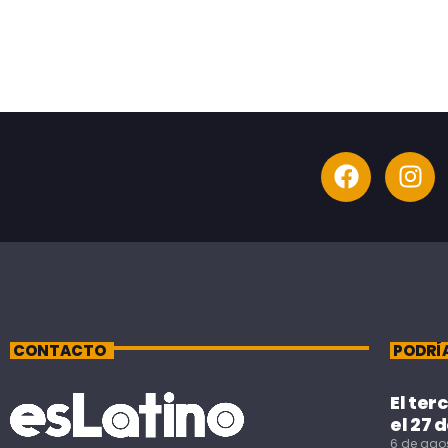
CONTACTO
PODRÍ
El ter
el 27 
6 de ago