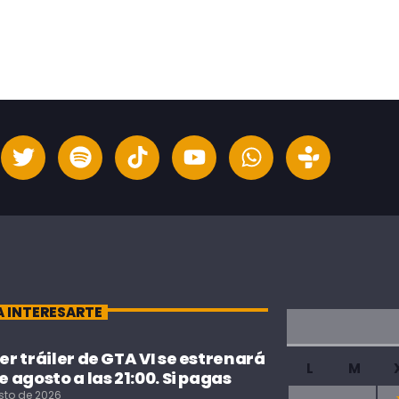
A INTERESARTE
cer tráiler de GTA VI se estrenará
L
M
de agosto a las 21:00. Si pagas
sto de 2026