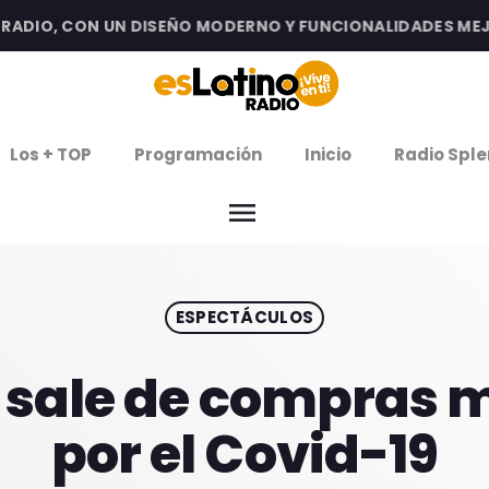
DIO, CON UN DISEÑO MODERNO Y FUNCIONALIDADES MEJORA
clos
Los + TOP
Programación
Inicio
Radio Sple
arrow
EMISIÓN LA PAZ
menu
arrow
EMISIÓN COCHABAMBA
ESPECTÁCULOS
IERNES DE ESTRENOS
ROGRAMACIÓN
z sale de compras 
por el Covid-19