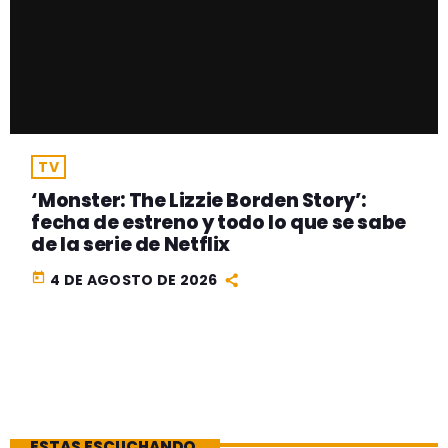
TV
‘Monster: The Lizzie Borden Story’:
fecha de estreno y todo lo que se sabe
de la serie de Netflix
today
4 DE AGOSTO DE 2026
ESTAS ESCUCHANDO