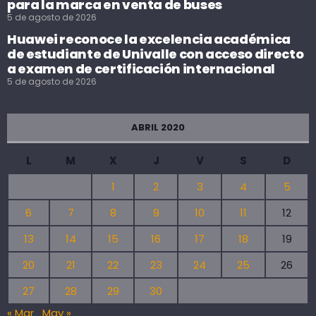
para la marca en venta de buses
5 de agosto de 2026
Huawei reconoce la excelencia académica
de estudiante de Univalle con acceso directo
a examen de certificación internacional
5 de agosto de 2026
ABRIL 2020
L
M
X
J
V
S
D
1
2
3
4
5
6
7
8
9
10
11
12
13
14
15
16
17
18
19
20
21
22
23
24
25
26
27
28
29
30
« Mar
May »