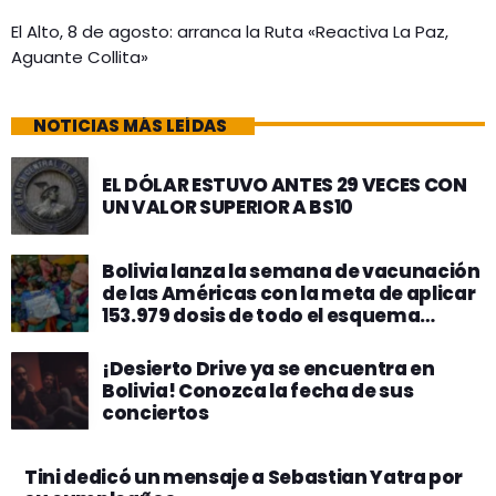
El Alto, 8 de agosto: arranca la Ruta «Reactiva La Paz,
Aguante Collita»
NOTICIAS MÁS LEÍDAS
EL DÓLAR ESTUVO ANTES 29 VECES CON
UN VALOR SUPERIOR A BS10
Bolivia lanza la semana de vacunación
de las Américas con la meta de aplicar
153.979 dosis de todo el esquema
regular
¡Desierto Drive ya se encuentra en
Bolivia! Conozca la fecha de sus
conciertos
Tini dedicó un mensaje a Sebastian Yatra por