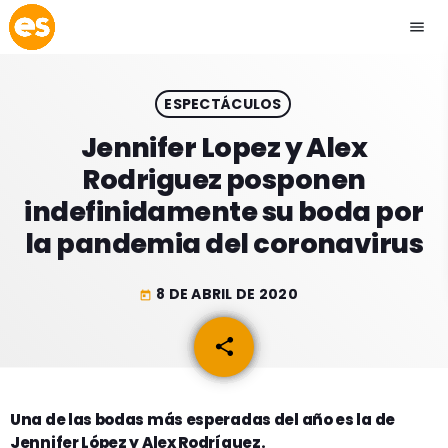
menu
close
ESPECTÁCULOS
play_arrow
EMISIÓN LA PAZ
Jennifer Lopez y Alex
Rodriguez posponen
play_arrow
EMISIÓN COCHABAMBA
indefinidamente su boda por
la pandemia del coronavirus
8 DE ABRIL DE 2020
today
ESLATINO NEWS
keyboard_arrow_down
share
email
ESLATINO NEWS
LOS + TOP
ACTUALIDAD
PROGRAMACIÓN
ESPECTÁCULOS
Una de las bodas más esperadas del año es la de
Jennifer López y Alex Rodríguez.
INICIO