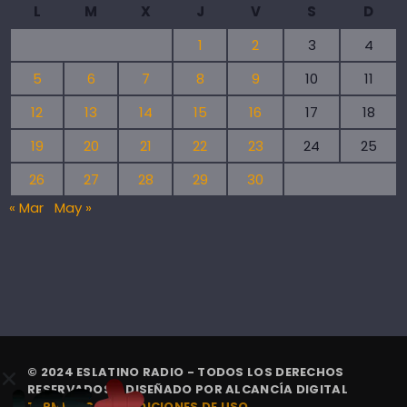
L
M
X
J
V
S
D
1
2
3
4
5
6
7
8
9
10
11
12
13
14
15
16
17
18
19
20
21
22
23
24
25
26
27
28
29
30
« Mar
May »
© 2024 ESLATINO RADIO - TODOS LOS DERECHOS
RESERVADOS. | DISEÑADO POR
ALCANCÍA DIGITAL
TÉRMINOS Y CONDICIONES DE USO