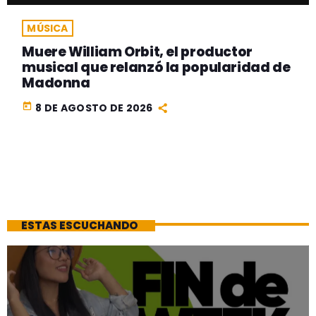
MÚSICA
Muere William Orbit, el productor
musical que relanzó la popularidad de
Madonna
today
8 DE AGOSTO DE 2026
ESTAS ESCUCHANDO