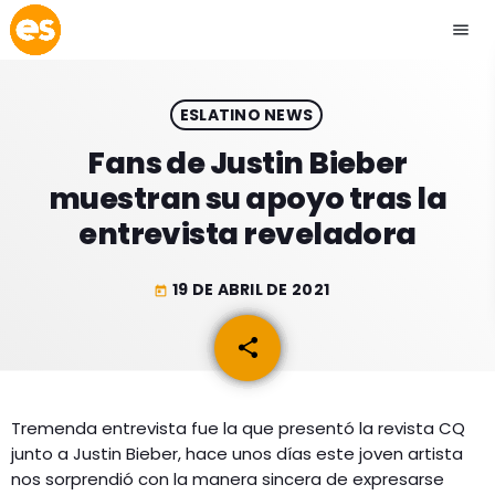
menu
close
ESLATINO NEWS
play_arrow
EMISIÓN LA PAZ
Fans de Justin Bieber
muestran su apoyo tras la
play_arrow
EMISIÓN COCHABAMBA
entrevista reveladora
19 DE ABRIL DE 2021
today
ESLATINO NEWS
keyboard_arrow_down
share
email
ESLATINO NEWS
LOS + TOP
ACTUALIDAD
Tremenda entrevista fue la que presentó la revista CQ
PROGRAMACIÓN
junto a Justin Bieber, hace unos días este joven artista
ESPECTÁCULOS
nos sorprendió con la manera sincera de expresarse
INICIO