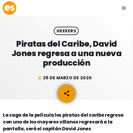
menu
close
GEEKERS
play_arrow
EMISIÓN LA PAZ
Piratas del Caribe, David
Jones regresa a una nueva
play_arrow
EMISIÓN COCHABAMBA
producción
26 DE MARZO DE 2020
today
ESLATINO NEWS
keyboard_arrow_down
share
email
ESLATINO NEWS
LOS + TOP
ACTUALIDAD
La saga de la película los piratas del caribe regresa
PROGRAMACIÓN
con uno de los mayores villanos regresará a la
ESPECTÁCULOS
pantalla, será el capitán David Jones
INICIO