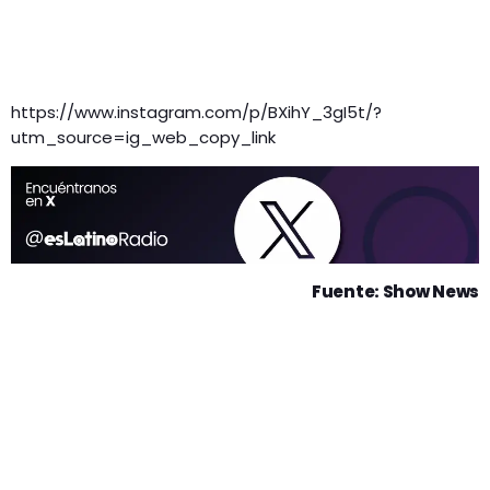
https://www.instagram.com/p/BXihY_3gI5t/?
utm_source=ig_web_copy_link
Fuente: Show News