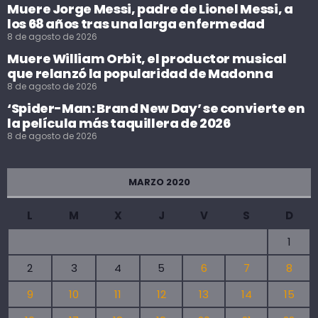
Muere Jorge Messi, padre de Lionel Messi, a
los 68 años tras una larga enfermedad
8 de agosto de 2026
Muere William Orbit, el productor musical
que relanzó la popularidad de Madonna
8 de agosto de 2026
‘Spider-Man: Brand New Day’ se convierte en
la película más taquillera de 2026
8 de agosto de 2026
MARZO 2020
L
M
X
J
V
S
D
1
2
3
4
5
6
7
8
9
10
11
12
13
14
15