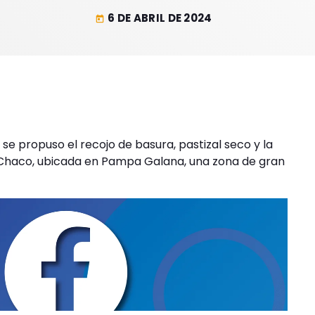
6 DE ABRIL DE 2024
today
se propuso el recojo de basura, pastizal seco y la
an Chaco, ubicada en Pampa Galana, una zona de gran