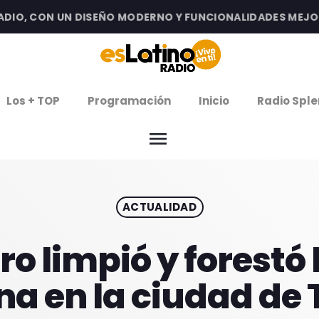
O, CON UN DISEÑO MODERNO Y FUNCIONALIDADES MEJORADA
clos
Los + TOP
Programación
Inicio
Radio Sple
arrow
EMISIÓN LA PAZ
menu
arrow
EMISIÓN COCHABAMBA
ACTUALIDAD
IERNES DE ESTRENOS
ROGRAMACIÓN
ro limpió y forestó
a en la ciudad de 