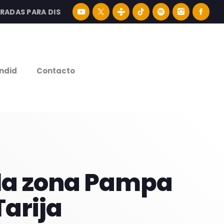
S PARA DISFRUTAR LA MEJOR MÚSICA LATINA Y CONTENIDO
e
ndid
Contacto
 la zona Pampa
Tarija