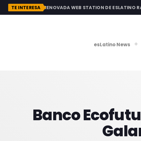
DESCUBRE LA RENOVADA WEB STATION DE ESLATINO RADI
TE INTERESA
esLatino News
play_
play_
V
P
Banco Ecofutu
Galan