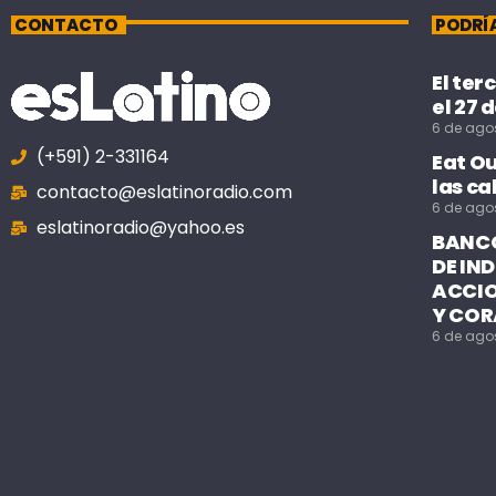
CONTACTO
PODRÍ
El ter
el 27 
6 de ago
(+591) 2-331164
Eat O
las ca
contacto@eslatinoradio.com
6 de ago
eslatinoradio@yahoo.es
BANCO
DE IN
ACCIO
Y COR
6 de ago