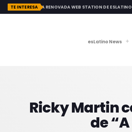
N
DESCUBRE LA RENOVADA WEB STATION DE ESLATINO RA
TE INTERESA
esLatino News
play_
play_
V
P
Ricky Martin c
de “A