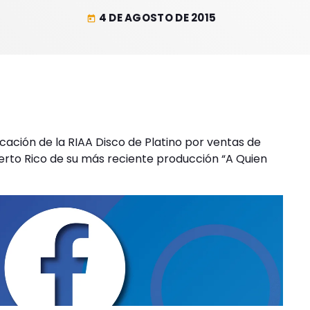
4 DE AGOSTO DE 2015
today
cación de la RIAA Disco de Platino por ventas de
erto Rico de su más reciente producción “A Quien