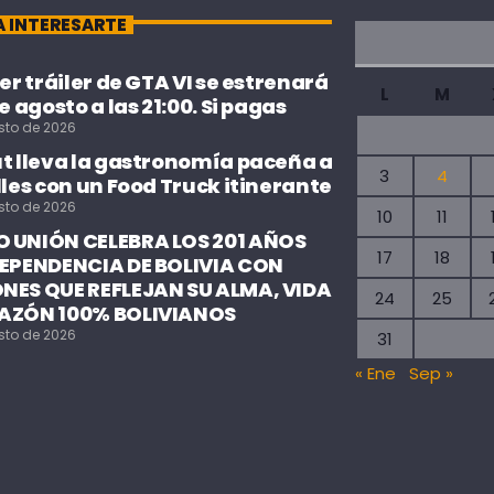
A INTERESARTE
cer tráiler de GTA VI se estrenará
L
M
de agosto a las 21:00. Si pagas
sto de 2026
ut lleva la gastronomía paceña a
3
4
lles con un Food Truck itinerante
sto de 2026
10
11
 UNIÓN CELEBRA LOS 201 AÑOS
17
18
DEPENDENCIA DE BOLIVIA CON
NES QUE REFLEJAN SU ALMA, VIDA
24
25
AZÓN 100% BOLIVIANOS
sto de 2026
31
« Ene
Sep »