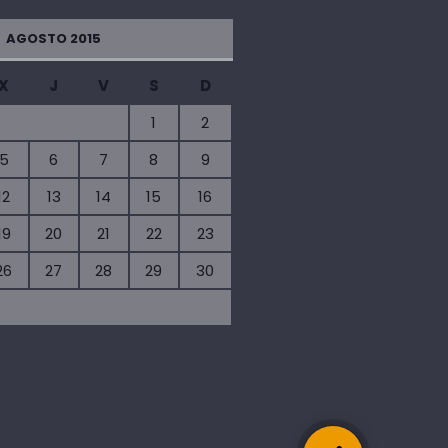
AGOSTO 2015
X
J
V
S
D
1
2
5
6
7
8
9
12
13
14
15
16
19
20
21
22
23
26
27
28
29
30