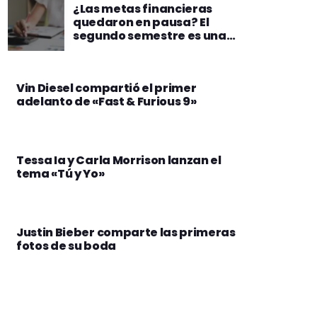
¿Las metas financieras
quedaron en pausa? El
segundo semestre es una
oportunidad para
retomarlas
Vin Diesel compartió el primer
adelanto de «Fast & Furious 9»
Tessa Ia y Carla Morrison lanzan el
tema «Tú y Yo»
Justin Bieber comparte las primeras
fotos de su boda