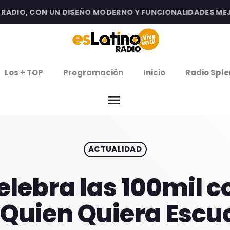
DIO, CON UN DISEÑO MODERNO Y FUNCIONALIDADES MEJOR
clos
Los + TOP
Programación
Inicio
Radio Sple
arrow
EMISIÓN LA PAZ
menu
arrow
EMISIÓN COCHABAMBA
ACTUALIDAD
IERNES DE ESTRENOS
ROGRAMACIÓN
elebra las 100mil 
 Quien Quiera Escu