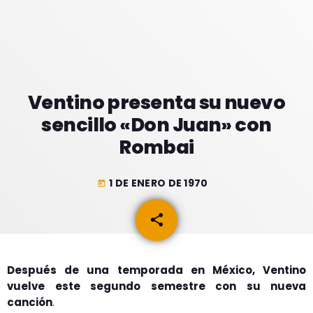
GEEKERS
MÚSICA
RADIO SPLENDID
ENTRETENIMIENTO
CONTACTO
Ventino presenta su nuevo
sencillo «Don Juan» con
Rombai
1 DE ENERO DE 1970
today
share
email
Después de una temporada en México, Ventino
vuelve este segundo semestre con su nueva
canción
.