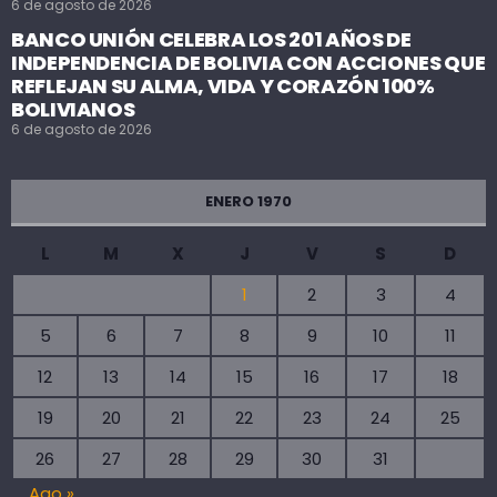
6 de agosto de 2026
BANCO UNIÓN CELEBRA LOS 201 AÑOS DE
INDEPENDENCIA DE BOLIVIA CON ACCIONES QUE
REFLEJAN SU ALMA, VIDA Y CORAZÓN 100%
BOLIVIANOS
6 de agosto de 2026
ENERO 1970
L
M
X
J
V
S
D
1
2
3
4
5
6
7
8
9
10
11
12
13
14
15
16
17
18
19
20
21
22
23
24
25
26
27
28
29
30
31
Ago »