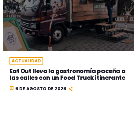
ACTUALIDAD
Eat Out lleva la gastronomía paceña a
las calles con un Food Truck itinerante
today
6 DE AGOSTO DE 2026