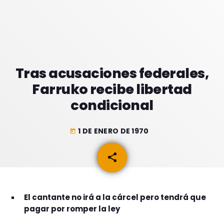
GEEKERS
MÚSICA
RADIO SPLENDID
ENTRETENIMIENTO
CONTACTO
Tras acusaciones federales,
Farruko recibe libertad
condicional
1 DE ENERO DE 1970
today
share
email
El cantante no irá a la cárcel pero tendrá que
pagar por romper la ley