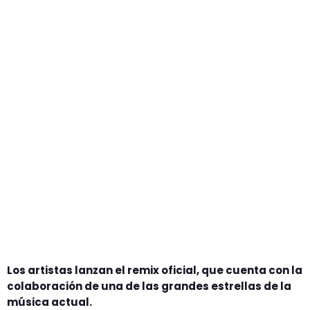
GEEKERS
MÚSICA
RADIO SPLENDID
ENTRETENIMIENTO
CONTACTO
Los artistas lanzan el remix oficial, que cuenta con la
colaboración de una de las grandes estrellas de la
música actual.