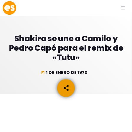
menu
close
Shakira se une a Camilo y
play_arrow
EMISIÓN LA PAZ
Pedro Capó para el remix de
«Tutu»
play_arrow
EMISIÓN COCHABAMBA
1 DE ENERO DE 1970
today
share
email
ESLATINO NEWS
keyboard_arrow_down
ESLATINO NEWS
LOS + TOP
ACTUALIDAD
PROGRAMACIÓN
ESPECTÁCULOS
INICIO