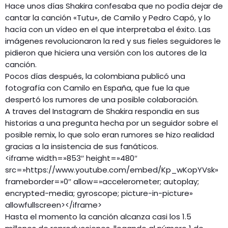
Hace unos días Shakira confesaba que no podía dejar de
cantar la canción «Tutu», de Camilo y Pedro Capó, y lo
hacía con un vídeo en el que interpretaba el éxito. Las
imágenes revolucionaron la red y sus fieles seguidores le
pidieron que hiciera una versión con los autores de la
canción.
Pocos días después, la colombiana publicó una
fotografía con Camilo en España, que fue la que
despertó los rumores de una posible colaboración.
A traves del Instagram de Shakira respondia en sus
historias a una pregunta hecha por un seguidor sobre el
posible remix, lo que solo eran rumores se hizo realidad
gracias a la insistencia de sus fanáticos.
<iframe width=»853″ height=»480″
src=»https://www.youtube.com/embed/Kp_wKopYVsk»
frameborder=»0″ allow=»accelerometer; autoplay;
encrypted-media; gyroscope; picture-in-picture»
allowfullscreen></iframe>
Hasta el momento la canción alcanza casi los 1.5