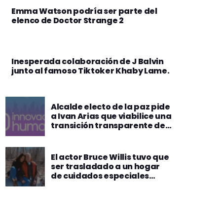
Emma Watson podría ser parte del
elenco de Doctor Strange 2
Inesperada colaboración de J Balvin
junto al famoso Tiktoker Khaby Lame.
Alcalde electo de la paz pide
a Ivan Arias que viabilice una
transición transparente de
cara a los vecinos y la
prensa.
El actor Bruce Willis tuvo que
ser trasladado a un hogar
de cuidados especiales
debido al deterioro de su
salud