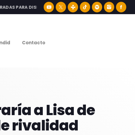
S PARA DISFRUTAR LA MEJOR MÚSICA LATINA Y CONTENIDO
e
ndid
Contacto
aría a Lisa de
e rivalidad