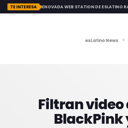
DESCUBRE LA RENOVADA WEB STATION DE ESLATINO RADIO
TE INTERESA
esLatino News
play_
play_
V
P
Filtran video
BlackPink 