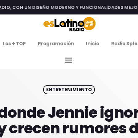
, CON UN DISEÑO MODERNO Y FUNCIONALIDADES MEJORADA
clos
Los + TOP
Programación
Inicio
Radio Sple
arrow
EMISIÓN LA PAZ
menu
arrow
EMISIÓN COCHABAMBA
ENTRETENIMIENTO
IERNES DE ESTRENOS
ROGRAMACIÓN
 donde Jennie ignor
y crecen rumores d