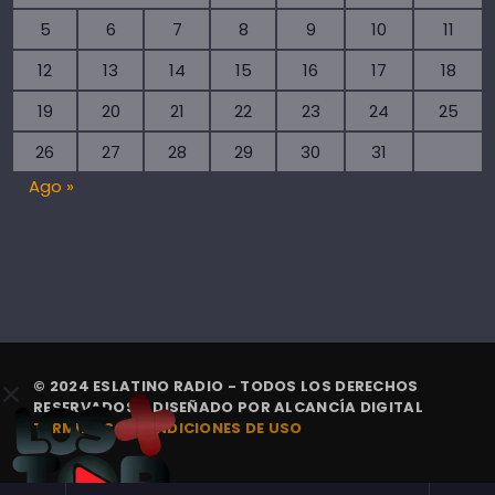
5
6
7
8
9
10
11
12
13
14
15
16
17
18
19
20
21
22
23
24
25
26
27
28
29
30
31
Ago »
© 2024 ESLATINO RADIO - TODOS LOS DERECHOS
RESERVADOS. | DISEÑADO POR
ALCANCÍA DIGITAL
TÉRMINOS Y CONDICIONES DE USO