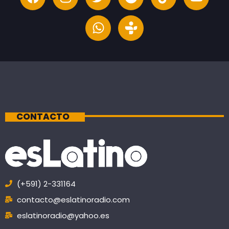
CONTACTO
(+591) 2-331164
contacto@eslatinoradio.com
eslatinoradio@yahoo.es