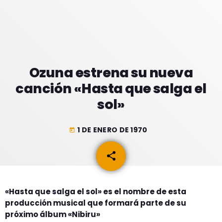
GEEKERS
MÚSICA
RADIO SPLENDID
ENTRETENIMIENTO
CONTACTO
Ozuna estrena su nueva
canción «Hasta que salga el
sol»
1 DE ENERO DE 1970
today
share
email
«Hasta que salga el sol» es el nombre de esta
producción musical que formará parte de su
próximo álbum «Nibiru»