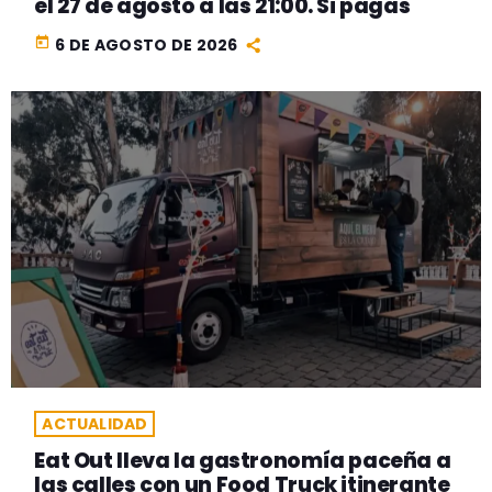
el 27 de agosto a las 21:00. Si pagas
today
6 DE AGOSTO DE 2026
ACTUALIDAD
Eat Out lleva la gastronomía paceña a
las calles con un Food Truck itinerante