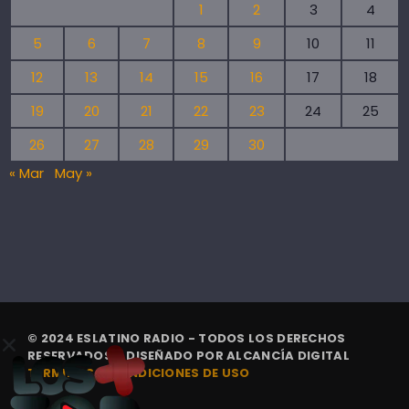
1
2
3
4
5
6
7
8
9
10
11
12
13
14
15
16
17
18
19
20
21
22
23
24
25
26
27
28
29
30
« Mar
May »
© 2024 ESLATINO RADIO - TODOS LOS DERECHOS
RESERVADOS. | DISEÑADO POR
ALCANCÍA DIGITAL
TÉRMINOS Y CONDICIONES DE USO