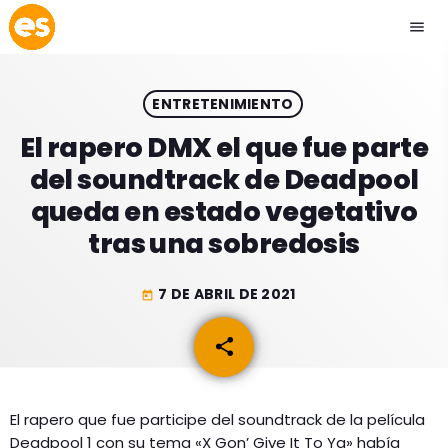
menu
close
ENTRETENIMIENTO
play_arrow
EMISIÓN LA PAZ
El rapero DMX el que fue parte
del soundtrack de Deadpool
play_arrow
EMISIÓN COCHABAMBA
queda en estado vegetativo
tras una sobredosis
7 DE ABRIL DE 2021
today
ESLATINO NEWS
keyboard_arrow_down
share
email
ESLATINO NEWS
LOS + TOP
ACTUALIDAD
PROGRAMACIÓN
ESPECTÁCULOS
El rapero que fue participe del soundtrack de la película
Deadpool 1 con su tema «X Gon’ Give It To Ya» había
INICIO