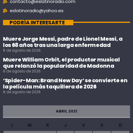
contacto@eslatinoradio.com
eslatinoradio@yahoo.es
PODRÍA INTERESARTE
Muere Jorge Messi, padre de Lionel Messi, a
los 68 años tras una larga enfermedad
8 de agosto de 2026
Muere William Orbit, el productor musical
que relanzó la popularidad de Madonna
8 de agosto de 2026
‘Spider-Man: Brand New Day’ se convierte en
la película más taquillera de 2026
8 de agosto de 2026
ABRIL 2021
L
M
X
J
V
S
D