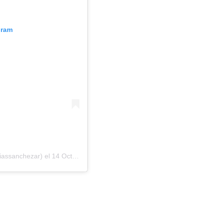
gram
iassanchezar)
el
14 Oct, 2018 a las 1:12 PDT