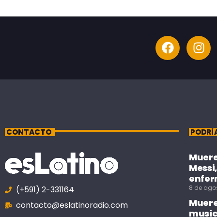
CONTACTO
PODRÍ
Muere 
Messi,
enfe
8 de ago
(+591) 2-331164
Muere 
contacto@eslatinoradio.com
music