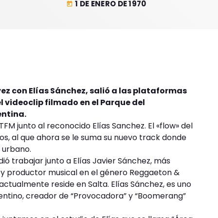
1 DE ENERO DE 1970
today
vez con Elías Sánchez, salió a las plataformas
el videoclip filmado en el Parque del
entina.
TFM junto al reconocido Elías Sanchez. El «flow» del
tos, al que ahora se le suma su nuevo track donde
o urbano.
ó trabajar junto a Elías Javier Sánchez, más
 y productor musical en el género Reggaeton &
 actualmente reside en Salta. Elías Sánchez, es uno
gentino, creador de “Provocadora” y “Boomerang”