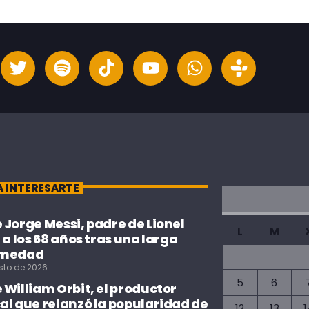
A INTERESARTE
Jorge Messi, padre de Lionel
L
M
 a los 68 años tras una larga
rmedad
sto de 2026
5
6
William Orbit, el productor
al que relanzó la popularidad de
12
13
1