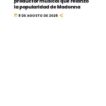
productor musical que relanzó
la popularidad de Madonna
8 DE AGOSTO DE 2026
today