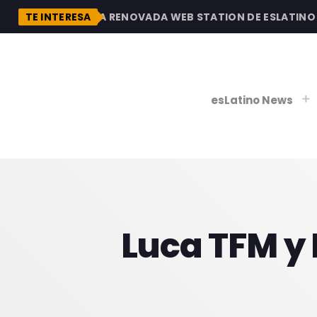
N
DESCUBRE LA RENOVADA WEB STATION DE ESLATINO RA
TE INTERESA
esLatino News
play_
play_
V
Luca TFM y 
P