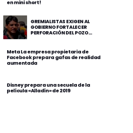
en mini short!
GREMIALISTAS EXIGEN AL
GOBIERNO FORTALECER
PERFORACIÓN DEL POZO
DOMO OSO-X3 Y OTROS
PROYECTOS EN EL TERRITORIO
NACIONAL
Meta La empresa propietaria de
Facebook prepara gafas de realidad
aumentada
Disney prepara una secuela de la
película «Alladín» de 2019