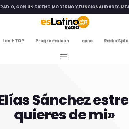
DIO, CON UN DISEÑO MODERNO Y FUNCIONALIDADES MEJOR
clos
Los + TOP
Programación
Inicio
Radio Sple
arrow
EMISIÓN LA PAZ
menu
arrow
EMISIÓN COCHABAMBA
IERNES DE ESTRENOS
Elías Sánchez est
ROGRAMACIÓN
quieres de mi»