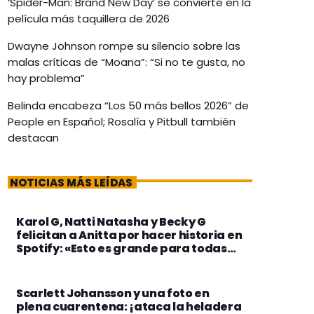
‘Spider-Man: Brand New Day’ se convierte en la
película más taquillera de 2026
Dwayne Johnson rompe su silencio sobre las
malas críticas de “Moana”: “Si no te gusta, no
hay problema”
Belinda encabeza “Los 50 más bellos 2026” de
People en Español; Rosalía y Pitbull también
destacan
NOTICIAS MÁS LEÍDAS
Karol G, Natti Natasha y Becky G
felicitan a Anitta por hacer historia en
Spotify: «Esto es grande para todas
nosotras»
Scarlett Johansson y una foto en
plena cuarentena: ¡ataca la heladera