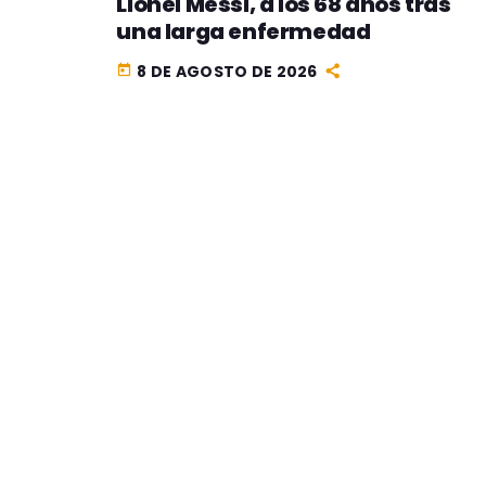
Lionel Messi, a los 68 años tras
una larga enfermedad
8 DE AGOSTO DE 2026
today