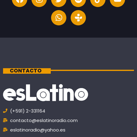
CONTACTO
(+591) 2-331164
contacto@eslatinoradio.com
eslatinoradio@yahoo.es