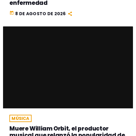
enfermedad
today
8 DE AGOSTO DE 2026
MÚSICA
Muere William Orbit, el productor
musical que relanzó la popularidad de