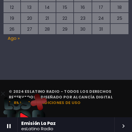
12
13
14
15
16
17
18
19
20
21
22
23
24
25
26
27
28
29
30
31
Ago »
© 2024 ESLATINO RADIO - TODOS LOS DERECHOS
RESERVADOS. | DISEÑADO POR
ALCANCÍA DIGITAL
TÉRMINOS Y CONDICIONES DE USO
Emisión La Paz
pause
keyboard_arrow_right
esLatino Radio