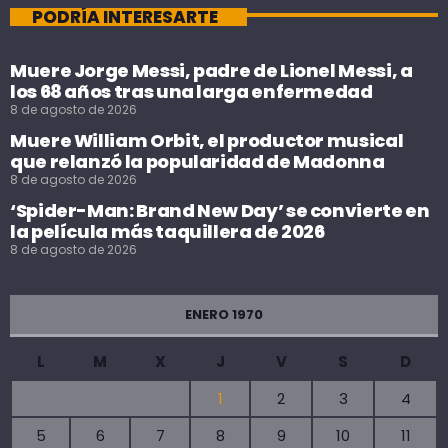
PODRÍA INTERESARTE
Muere Jorge Messi, padre de Lionel Messi, a
los 68 años tras una larga enfermedad
8 de agosto de 2026
Muere William Orbit, el productor musical
que relanzó la popularidad de Madonna
8 de agosto de 2026
‘Spider-Man: Brand New Day’ se convierte en
la película más taquillera de 2026
8 de agosto de 2026
ENERO 1970
L
M
X
J
V
S
D
1
2
3
4
5
6
7
8
9
10
11