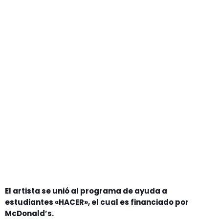
GEEKERS
MÚSICA
RADIO SPLENDID
ENTRETENIMIENTO
CONTACTO
El artista se unió al programa de ayuda a
estudiantes «HACER», el cual es financiado por
McDonald’s.