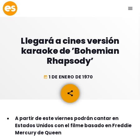
menu
close
Llegará a cines versión
play_arrow
EMISIÓN LA PAZ
karaoke de ’Bohemian
Rhapsody’
play_arrow
EMISIÓN COCHABAMBA
1 DE ENERO DE 1970
today
share
email
ESLATINO NEWS
keyboard_arrow_down
ESLATINO NEWS
LOS + TOP
A partir de este viernes podrán cantar en
ACTUALIDAD
PROGRAMACIÓN
Estados Unidos con el filme basado en Freddie
ESPECTÁCULOS
Mercury de Queen
INICIO