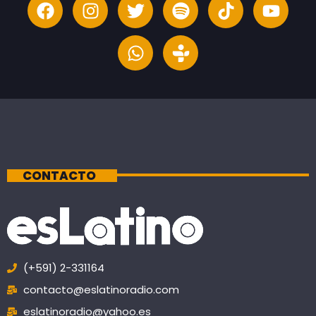
CONTACTO
(+591) 2-331164
contacto@eslatinoradio.com
eslatinoradio@yahoo.es