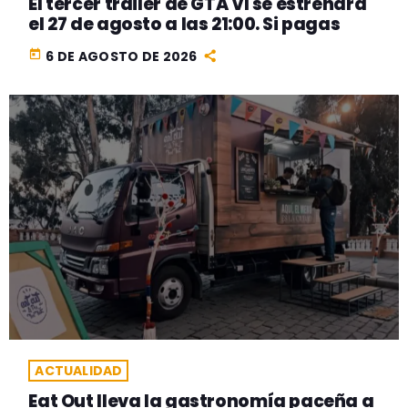
El tercer tráiler de GTA VI se estrenará
el 27 de agosto a las 21:00. Si pagas
today
6 DE AGOSTO DE 2026
ACTUALIDAD
Eat Out lleva la gastronomía paceña a