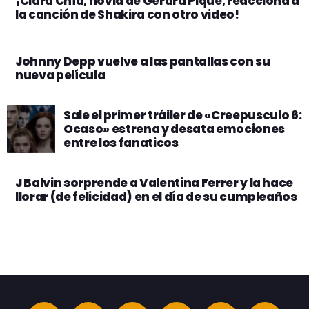
¡Clara Chía, novia de Gerard Piqué, reacciona a
la canción de Shakira con otro video!
Johnny Depp vuelve a las pantallas con su
nueva película
Sale el primer tráiler de «Creepusculo 6:
Ocaso» estrena y desata emociones
entre los fanaticos
J Balvin sorprende a Valentina Ferrer y la hace
llorar (de felicidad) en el día de su cumpleaños