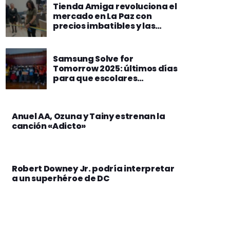
Tienda Amiga revoluciona el
mercado en La Paz con
precios imbatibles y las
mayores facilidades de
pago en su renovada tienda
Samsung Solve for
Tomorrow 2025: últimos días
para que escolares
bolivianos postulen con
soluciones innovadoras
Anuel AA, Ozuna y Tainy estrenan la
canción «Adicto»
Robert Downey Jr. podría interpretar
a un superhéroe de DC