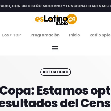
IO, CON UN DISEÑO MODERNO Y FUNCIONALIDADES MEJORAD
clos
Los + TOP
Programación
Inicio
Radio Sple
arrow
EMISIÓN LA PAZ
menu
arrow
EMISIÓN COCHABAMBA
ACTUALIDAD
IERNES DE ESTRENOS
ROGRAMACIÓN
 Copa: Estamos opti
esultados del Cen