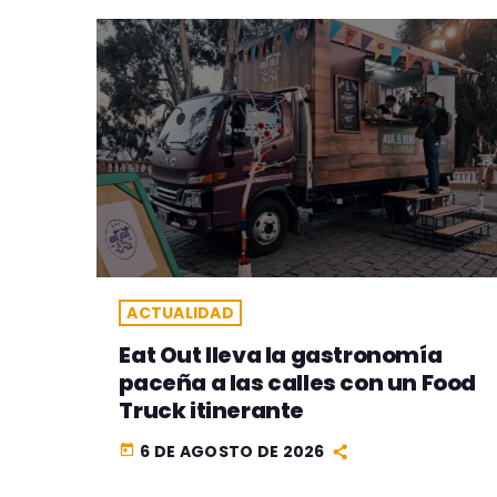
ACTUALIDAD
Eat Out lleva la gastronomía
paceña a las calles con un Food
Truck itinerante
6 DE AGOSTO DE 2026
today