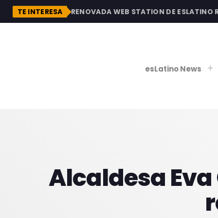
DESCUBRE LA RENOVADA WEB STATION DE ESLATINO RAD
TE INTERESA
esLatino News
play_
play_
V
P
Alcaldesa Eva
r