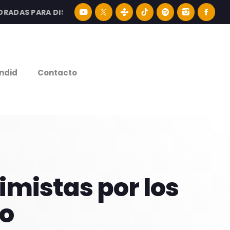
AS PARA DISFRUTAR LA MEJOR MÚSICA LATINA Y CONTENI
e
ndid
Contacto
mistas por los
so