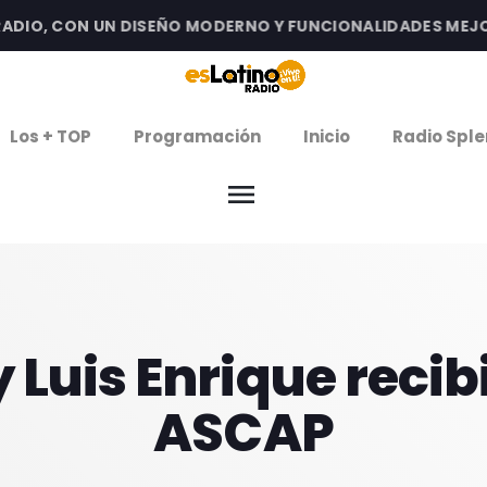
O, CON UN DISEÑO MODERNO Y FUNCIONALIDADES MEJORAD
clos
Los + TOP
Programación
Inicio
Radio Sple
menu
arrow
EMISIÓN LA PAZ
arrow
EMISIÓN COCHABAMBA
IERNES DE ESTRENOS
 Luis Enrique reci
ROGRAMACIÓN
ASCAP