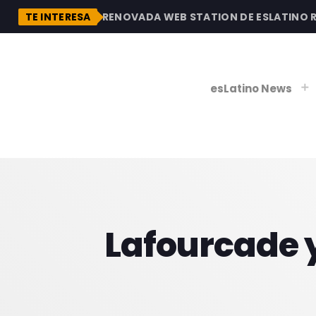
DESCUBRE LA RENOVADA WEB STATION DE ESLATINO RADI
TE INTERESA
esLatino News
play_
play_
V
Lafourcade y
P