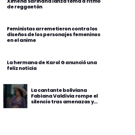
Ximena Sariñana lanza tema a ritmo
de reggaetón
Feministas arremetieron contra los
diseños de los personajes femeninos
en el anime
La hermana de Karol G anunció una
feliz noticia
La cantante boliviana
Fabiana Valdivia rompe el
silencio tras amenazas y
sabotajes de su
excolaborador