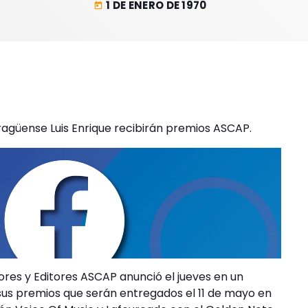
1 DE ENERO DE 1970
today
ragüense Luis Enrique recibirán premios ASCAP.
res y Editores ASCAP anunció el jueves en un
 sus premios que serán entregados el 11 de mayo en