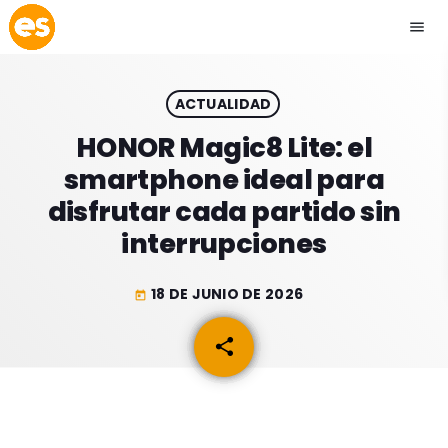
menu
close
ACTUALIDAD
play_arrow
EMISIÓN LA PAZ
HONOR Magic8 Lite: el
smartphone ideal para
play_arrow
EMISIÓN COCHABAMBA
disfrutar cada partido sin
interrupciones
18 DE JUNIO DE 2026
today
ESLATINO NEWS
keyboard_arrow_down
share
email
ESLATINO NEWS
LOS + TOP
ACTUALIDAD
PROGRAMACIÓN
ESPECTÁCULOS
INICIO