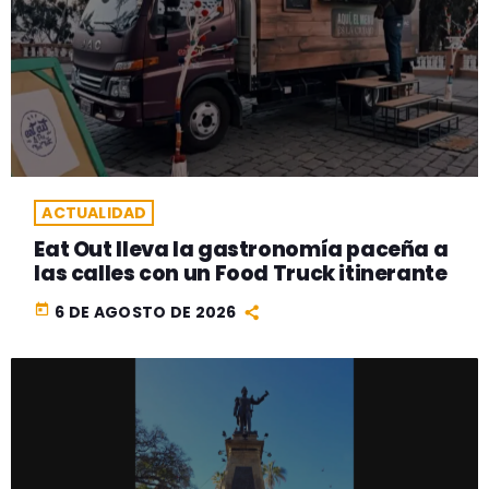
ACTUALIDAD
Eat Out lleva la gastronomía paceña a
las calles con un Food Truck itinerante
today
6 DE AGOSTO DE 2026