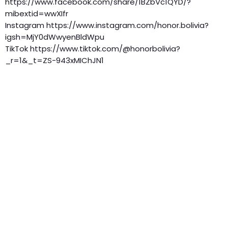
https://www.facebook.com/share/1BZbVc1QYD/?
mibextid=wwXIfr
Instagram https://www.instagram.com/honor.bolivia?
igsh=MjY0dWwyenBldWpu
TikTok https://www.tiktok.com/@honorbolivia?
_r=1&_t=ZS-943xMIChJN1