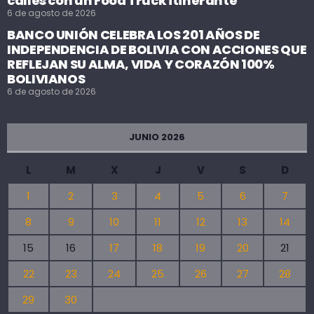
calles con un Food Truck itinerante
6 de agosto de 2026
BANCO UNIÓN CELEBRA LOS 201 AÑOS DE
INDEPENDENCIA DE BOLIVIA CON ACCIONES QUE
REFLEJAN SU ALMA, VIDA Y CORAZÓN 100%
BOLIVIANOS
6 de agosto de 2026
JUNIO 2026
L
M
X
J
V
S
D
1
2
3
4
5
6
7
8
9
10
11
12
13
14
15
16
17
18
19
20
21
22
23
24
25
26
27
28
29
30