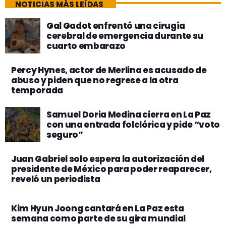
NOTICIAS MÁS LEÍDAS
Gal Gadot enfrentó una cirugía
cerebral de emergencia durante su
cuarto embarazo
Percy Hynes, actor de Merlina es acusado de
abuso y piden que no regrese a la otra
temporada
Samuel Doria Medina cierra en La Paz
con una entrada folclórica y pide “voto
seguro”
Juan Gabriel solo espera la autorización del
presidente de México para poder reaparecer,
reveló un periodista
Kim Hyun Joong cantará en La Paz esta
semana como parte de su gira mundial