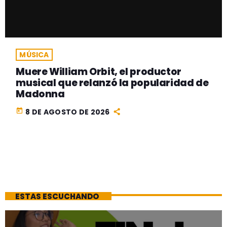
MÚSICA
Muere William Orbit, el productor
musical que relanzó la popularidad de
Madonna
today
8 DE AGOSTO DE 2026
ESTAS ESCUCHANDO