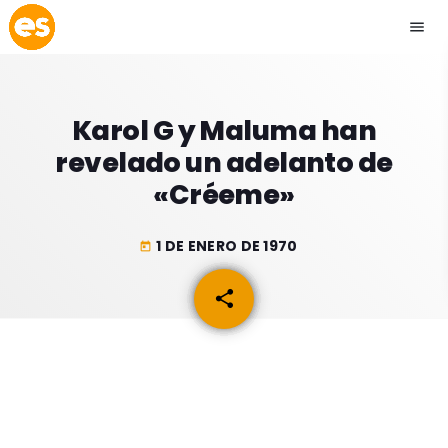
menu
close
Karol G y Maluma han
play_arrow
EMISIÓN LA PAZ
revelado un adelanto de
«Créeme»
play_arrow
EMISIÓN COCHABAMBA
1 DE ENERO DE 1970
today
share
email
ESLATINO NEWS
keyboard_arrow_down
ESLATINO NEWS
LOS + TOP
ACTUALIDAD
PROGRAMACIÓN
ESPECTÁCULOS
INICIO