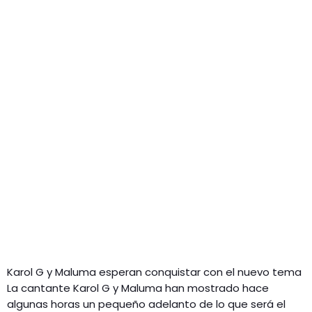
GEEKERS
MÚSICA
RADIO SPLENDID
ENTRETENIMIENTO
CONTACTO
Karol G y Maluma esperan conquistar con el nuevo tema
La cantante Karol G y Maluma han mostrado hace
algunas horas un pequeño adelanto de lo que será el