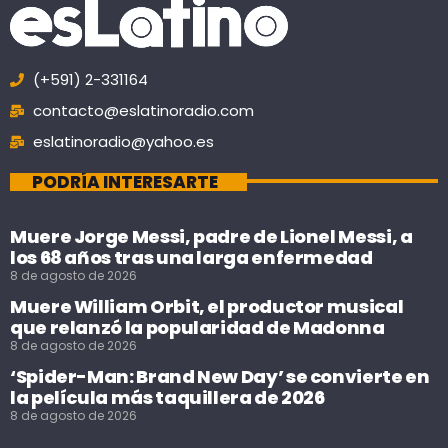
(+591) 2-331164
contacto@eslatinoradio.com
eslatinoradio@yahoo.es
PODRÍA INTERESARTE
Muere Jorge Messi, padre de Lionel Messi, a
los 68 años tras una larga enfermedad
8 de agosto de 2026
Muere William Orbit, el productor musical
que relanzó la popularidad de Madonna
8 de agosto de 2026
‘Spider-Man: Brand New Day’ se convierte en
la película más taquillera de 2026
8 de agosto de 2026