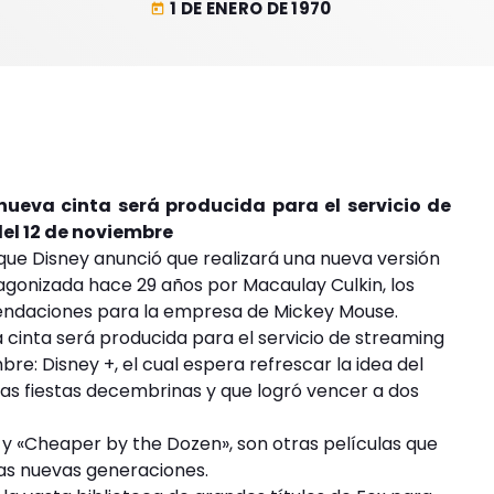
1 DE ENERO DE 1970
today
 nueva cinta será producida para el servicio de
del 12 de noviembre
 que Disney anunció que realizará una nueva versión
tagonizada hace 29 años por Macaulay Culkin, los
endaciones para la empresa de Mickey Mouse.
a cinta será producida para el servicio de streaming
bre: Disney +, el cual espera refrescar la idea del
las fiestas decembrinas y que logró vencer a dos
 y «Cheaper by the Dozen», son otras películas que
 las nuevas generaciones.