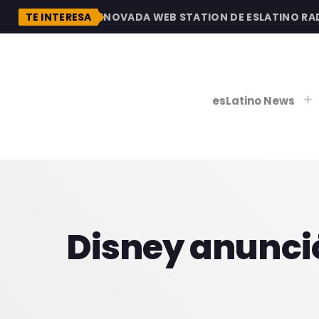
ESCUBRE LA RENOVADA WEB STATION DE ESLATINO RADIO,
TE INTERESA
esLatino News
play_
play_
V
Disney anunció
P