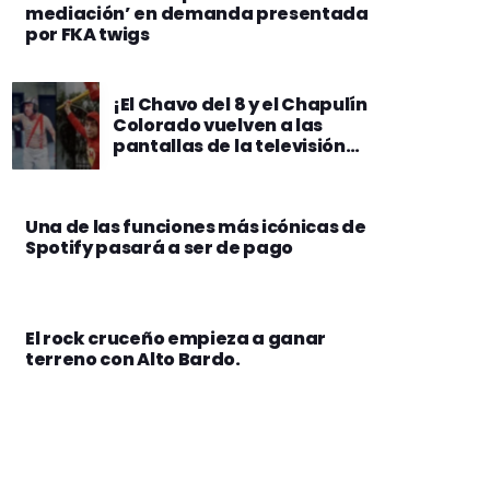
mediación’ en demanda presentada
por FKA twigs
¡El Chavo del 8 y el Chapulín
Colorado vuelven a las
pantallas de la televisión
boliviana!
Una de las funciones más icónicas de
Spotify pasará a ser de pago
El rock cruceño empieza a ganar
terreno con Alto Bardo.