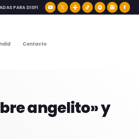
PARA DISFRUTAR LA MEJOR MÚSICA LATINA Y CONTENIDO E
e
ndid
Contacto
bre angelito» y