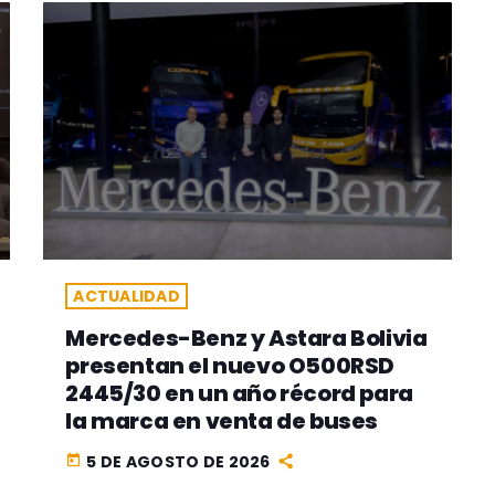
ACTUALIDAD
Mercedes-Benz y Astara Bolivia
presentan el nuevo O500RSD
2445/30 en un año récord para
la marca en venta de buses
5 DE AGOSTO DE 2026
today