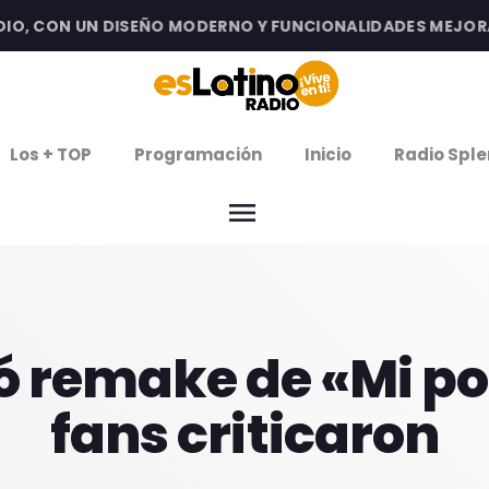
 CON UN DISEÑO MODERNO Y FUNCIONALIDADES MEJORADAS 
clos
Los + TOP
Programación
Inicio
Radio Sple
arrow
EMISIÓN LA PAZ
menu
arrow
EMISIÓN COCHABAMBA
IERNES DE ESTRENOS
 remake de «Mi po
ROGRAMACIÓN
fans criticaron