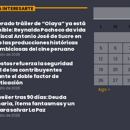
A INTERESARTE
erado tráiler de “Olaya” ya está
L
M
nible: Reynaldo Pacheco da vida
iscal Antonio José de Sucre en
 las producciones históricas
5
6
mbiciosas del cine peruano
sto de 2026
12
13
1
stos refuerza la seguridad
l de los contribuyentes
19
20
2
te el doble factor de
26
27
2
ticación
sto de 2026
Ago »
iler tras 90 días: Deuda
naria, ítems fantasmas y un
ara salvar La Paz
sto de 2026