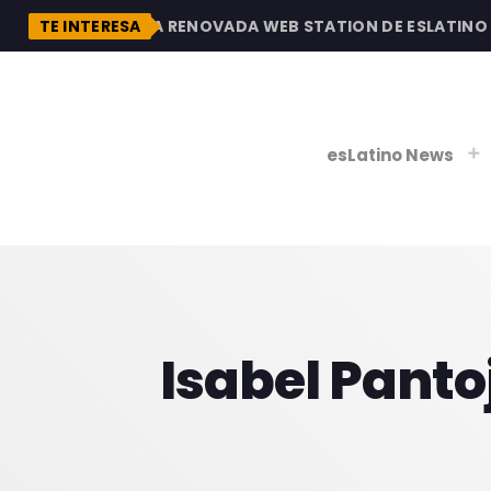
DESCUBRE LA RENOVADA WEB STATION DE ESLATINO RA
TE INTERESA
esLatino News
play_
play_
V
Isabel Pantoj
P