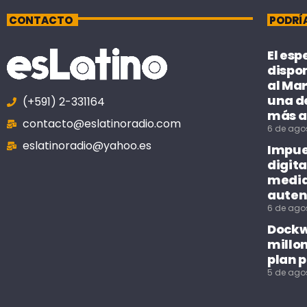
CONTACTO
PODRÍ
El esp
dispo
al Mar
una de
(+591) 2-331164
más a
contacto@eslatinoradio.com
6 de ago
eslatinoradio@yahoo.es
Impue
digita
median
auten
6 de ago
Dockwe
millo
plan p
5 de ago