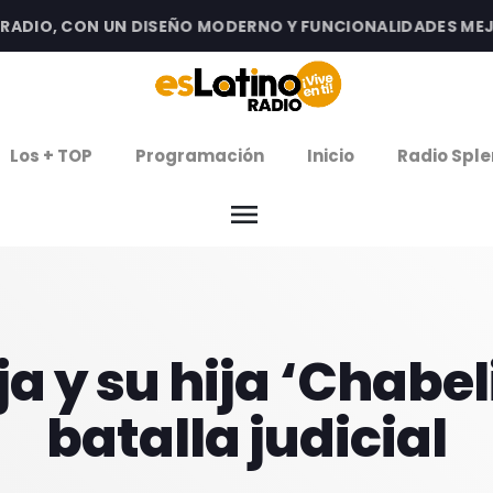
DIO, CON UN DISEÑO MODERNO Y FUNCIONALIDADES MEJORA
clos
Los + TOP
Programación
Inicio
Radio Sple
arrow
EMISIÓN LA PAZ
menu
arrow
EMISIÓN COCHABAMBA
IERNES DE ESTRENOS
a y su hija ‘Chabel
ROGRAMACIÓN
batalla judicial