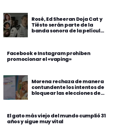
Rosé, Ed Sheeran Doja Cat y
Tiësto serán parte de la
banda sonora de la película
F1
Facebook e Instagram prohiben
promocionar el «vaping»
Morena rechaza de manera
contundente los intentos de
bloquear las elecciones de
agosto
El gato más viejo del mundo cumplió 31
años y sigue muy vital