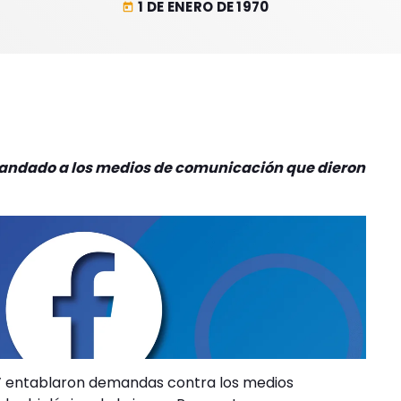
1 DE ENERO DE 1970
today
mandado a los medios de comunicación que dieron
ta’ entablaron demandas contra los medios