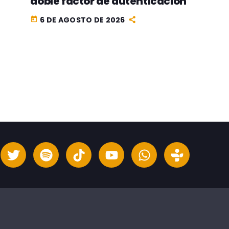
doble factor de autenticación
6 DE AGOSTO DE 2026
today