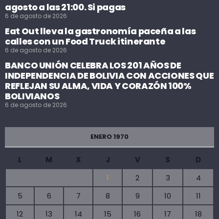
agosto a las 21:00. Si pagas
6 de agosto de 2026
Eat Out lleva la gastronomía paceña a las
calles con un Food Truck itinerante
6 de agosto de 2026
BANCO UNIÓN CELEBRA LOS 201 AÑOS DE
INDEPENDENCIA DE BOLIVIA CON ACCIONES QUE
REFLEJAN SU ALMA, VIDA Y CORAZÓN 100%
BOLIVIANOS
6 de agosto de 2026
ENERO 1970
L
M
X
J
V
S
D
1
2
3
4
5
6
7
8
9
10
11
12
13
14
15
16
17
18