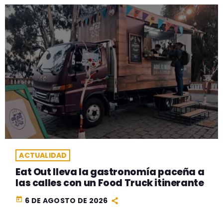
ACTUALIDAD
Eat Out lleva la gastronomía paceña a
las calles con un Food Truck itinerante
today
6 DE AGOSTO DE 2026