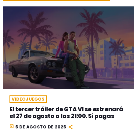
VIDEOJUEGOS
El tercer tráiler de GTA VI se estrenará
el 27 de agosto a las 21:00. Si pagas
today
6 DE AGOSTO DE 2026