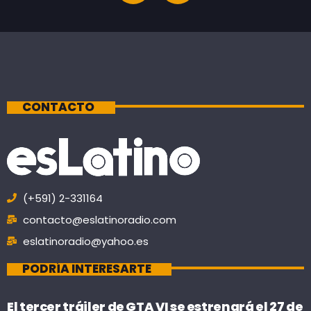
CONTACTO
(+591) 2-331164
contacto@eslatinoradio.com
eslatinoradio@yahoo.es
PODRÍA INTERESARTE
El tercer tráiler de GTA VI se estrenará el 27 de