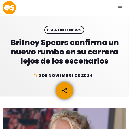
menu
close
ESLATINO NEWS
play_arrow
EMISIÓN LA PAZ
Britney Spears confirma un
nuevo rumbo en su carrera
play_arrow
EMISIÓN COCHABAMBA
lejos de los escenarios
5 DE NOVIEMBRE DE 2024
today
ESLATINO NEWS
keyboard_arrow_down
share
email
ESLATINO NEWS
LOS + TOP
ACTUALIDAD
PROGRAMACIÓN
ESPECTÁCULOS
INICIO