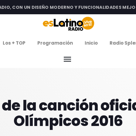
O, CON UN DISEÑO MODERNO Y FUNCIONALIDADES MEJORADA
clos
Los + TOP
Programación
Inicio
Radio Sple
arrow
EMISIÓN LA PAZ
menu
arrow
EMISIÓN COCHABAMBA
IERNES DE ESTRENOS
de la canción ofici
ROGRAMACIÓN
Olímpicos 2016