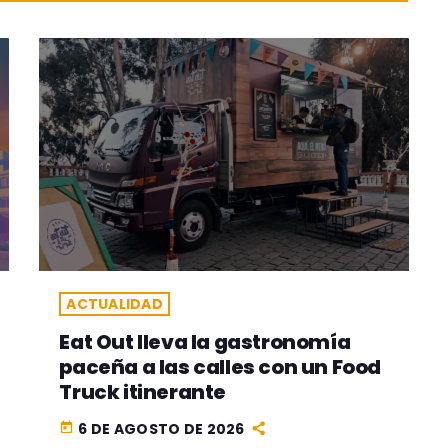
ACTUALIDAD
Eat Out lleva la gastronomía
paceña a las calles con un Food
Truck itinerante
6 DE AGOSTO DE 2026
today