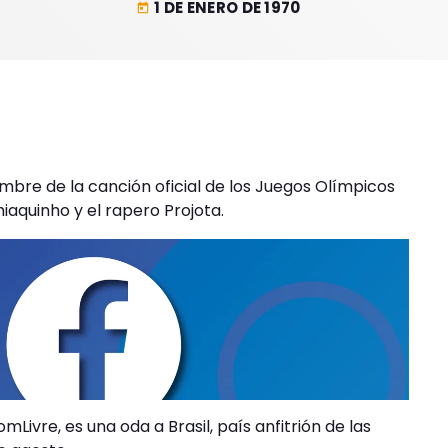
1 DE ENERO DE 1970
today
mbre de la canción oficial de los Juegos Olímpicos
aquinho y el rapero Projota.
omLivre, es una oda a Brasil, país anfitrión de las