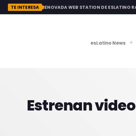
DESCUBRE LA RENOVADA WEB STATION DE ESLATINO RADI
TE INTERESA
esLatino News
play_
play_
V
Estrenan video 
P