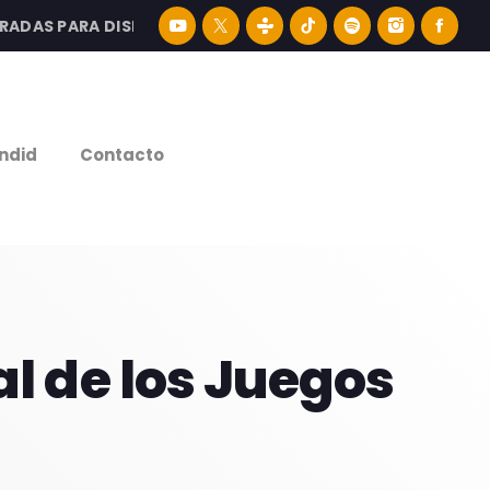
S PARA DISFRUTAR LA MEJOR MÚSICA LATINA Y CONTENID
e
ndid
Contacto
al de los Juegos