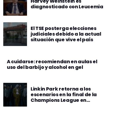
Harvey Weinstein es
diagnosticado con Leucemia
El TSE posterga elecciones
judiciales debido a la actual
situación que vive el país
A cuidarse: recomiendan en aulas el
uso del barbijo y alcohol en gel
Linkin Park retorna a los
escenarios en la final de la
Champions League en
Múnich