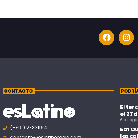
CONTACTO
PODRÍ
El ter
el 27 
6 de ago
(+591) 2-331164
Eat O
las ca
contacto@eslatinoradio.com