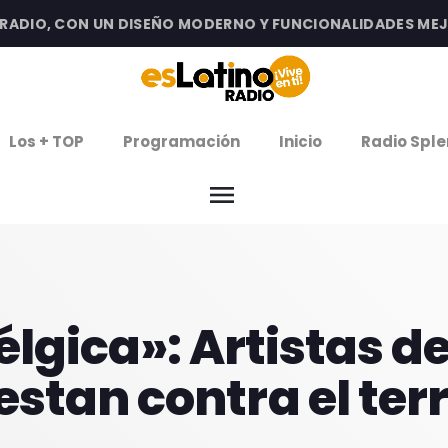
DIO, CON UN DISEÑO MODERNO Y FUNCIONALIDADES MEJORA
clos
Los + TOP
Programación
Inicio
Radio Sple
arrow
EMISIÓN LA PAZ
menu
arrow
EMISIÓN COCHABAMBA
IERNES DE ESTRENOS
élgica»: Artistas 
ROGRAMACIÓN
estan contra el ter