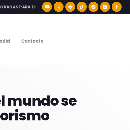
DAS PARA DISFRUTAR LA MEJOR MÚSICA LATINA Y CONTEN
e
ndid
Contacto
del mundo se
rorismo