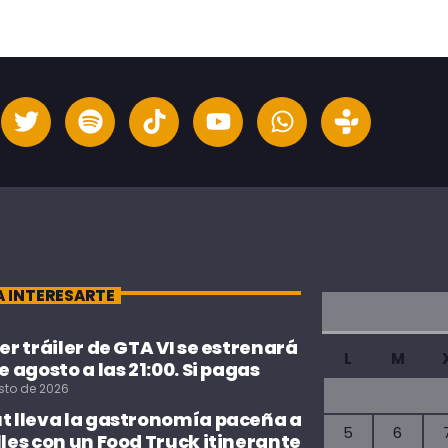
A INTERESARTE
cer tráiler de GTA VI se estrenará
L
M
de agosto a las 21:00. Si pagas
sto de 2026
ut lleva la gastronomía paceña a
5
6
lles con un Food Truck itinerante