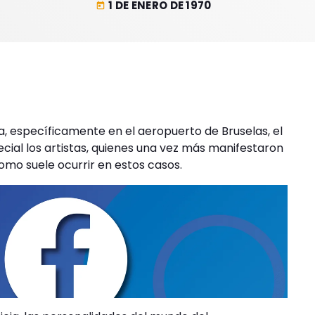
1 DE ENERO DE 1970
today
a, específicamente en el aeropuerto de Bruselas, el
ial los artistas, quienes una vez más manifestaron
como suele ocurrir en estos casos.