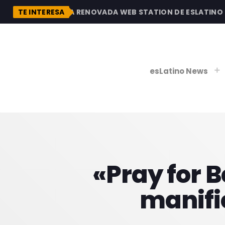
DESCUBRE LA RENOVADA WEB STATION DE ESLATINO RA
TE INTERESA
esLatino News
play_
play_
V
«Pray for B
P
manifi