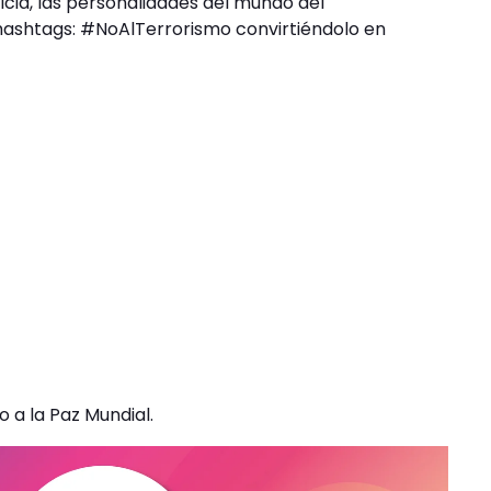
cia, las personalidades del mundo del
hashtags: #NoAlTerrorismo convirtiéndolo en
o a la Paz Mundial.