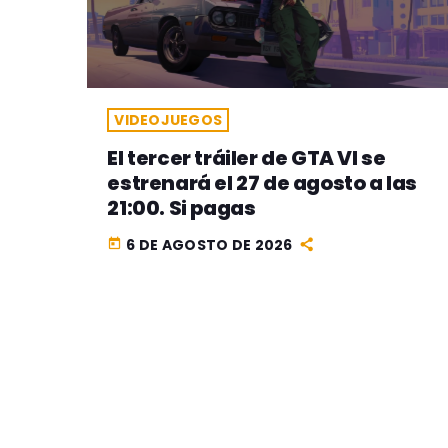
VIDEOJUEGOS
El tercer tráiler de GTA VI se
estrenará el 27 de agosto a las
21:00. Si pagas
6 DE AGOSTO DE 2026
today