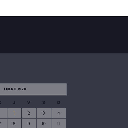
ENERO 1970
X
J
V
S
D
1
2
3
4
7
8
9
10
11