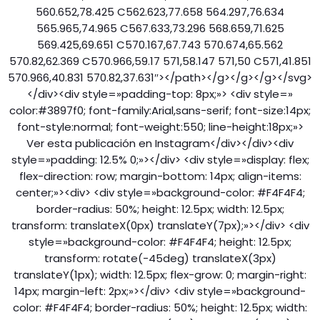
560.652,78.425 C562.623,77.658 564.297,76.634
565.965,74.965 C567.633,73.296 568.659,71.625
569.425,69.651 C570.167,67.743 570.674,65.562
570.82,62.369 C570.966,59.17 571,58.147 571,50 C571,41.851
570.966,40.831 570.82,37.631″></path></g></g></g></svg>
</div><div style=»padding-top: 8px;»> <div style=»
color:#3897f0; font-family:Arial,sans-serif; font-size:14px;
font-style:normal; font-weight:550; line-height:18px;»>
Ver esta publicación en Instagram</div></div><div
style=»padding: 12.5% 0;»></div> <div style=»display: flex;
flex-direction: row; margin-bottom: 14px; align-items:
center;»><div> <div style=»background-color: #F4F4F4;
border-radius: 50%; height: 12.5px; width: 12.5px;
transform: translateX(0px) translateY(7px);»></div> <div
style=»background-color: #F4F4F4; height: 12.5px;
transform: rotate(-45deg) translateX(3px)
translateY(1px); width: 12.5px; flex-grow: 0; margin-right:
14px; margin-left: 2px;»></div> <div style=»background-
color: #F4F4F4; border-radius: 50%; height: 12.5px; width: