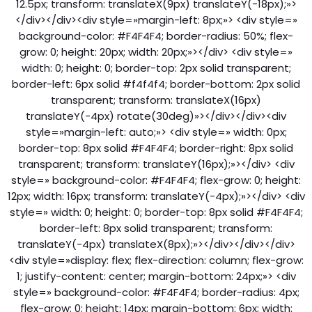
12.5px; transform: translateX(9px) translateY(-18px);»>
</div></div><div style=»margin-left: 8px;»> <div style=»
background-color: #F4F4F4; border-radius: 50%; flex-
grow: 0; height: 20px; width: 20px;»></div> <div style=»
width: 0; height: 0; border-top: 2px solid transparent;
border-left: 6px solid #f4f4f4; border-bottom: 2px solid
transparent; transform: translateX(16px)
translateY(-4px) rotate(30deg)»></div></div><div
style=»margin-left: auto;»> <div style=» width: 0px;
border-top: 8px solid #F4F4F4; border-right: 8px solid
transparent; transform: translateY(16px);»></div> <div
style=» background-color: #F4F4F4; flex-grow: 0; height:
12px; width: 16px; transform: translateY(-4px);»></div> <div
style=» width: 0; height: 0; border-top: 8px solid #F4F4F4;
border-left: 8px solid transparent; transform:
translateY(-4px) translateX(8px);»></div></div></div>
<div style=»display: flex; flex-direction: column; flex-grow:
1; justify-content: center; margin-bottom: 24px;»> <div
style=» background-color: #F4F4F4; border-radius: 4px;
flex-grow: 0; height: 14px; margin-bottom: 6px; width: