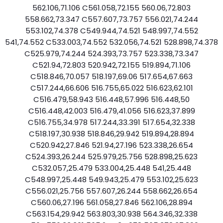
562.106,71.106 C561.058,72.155 560.06,72.803
558.662,73.347 C557.607,73.757 556.021,74.244
553.102,74.378 C549.944,74.521 548.997,74.552
541,74.552 C533.003,74.552 532.056,74.521 528.898,74.378
C525.979,74.244 524.393,73.757 523.338,73.347
C521.94,72.803 520.942,72.155 519.894,71.106
C518.846,70.057 518.197,69.06 517.654,67.663
C517.244,66.606 516.755,65.022 516.623,62.101
C516.479,58.943 516.448,57.996 516.448,50
C516.448,42.003 516.479,41.056 516.623,37.899
C516.755,34.978 517.244,33.391 517.654,32.338
C518.197,30.938 518.846,29.942 519.894,28.894
C520.942,27.846 521.94,27.196 523.338,26.654
C524.393,26.244 525.979,25.756 528.898,25.623
C532.057,25.479 533.004,25.448 541,25.448
C548.997,25.448 549.943,25.479 553.102,25.623
C556.021,25.756 557.607,26.244 558.662,26.654
C560.06,27.196 561.058,27.846 562.106,28.894
C563.154,29.942 563.803,30.938 564.346,32.338