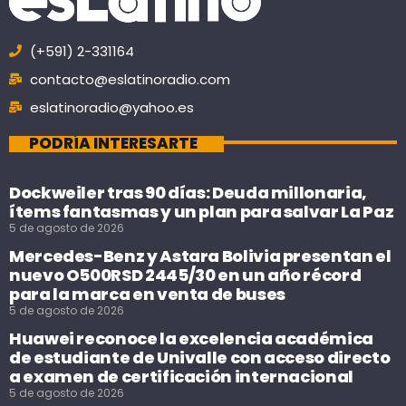
(+591) 2-331164
contacto@eslatinoradio.com
eslatinoradio@yahoo.es
PODRÍA INTERESARTE
Dockweiler tras 90 días: Deuda millonaria,
ítems fantasmas y un plan para salvar La Paz
5 de agosto de 2026
Mercedes-Benz y Astara Bolivia presentan el
nuevo O500RSD 2445/30 en un año récord
para la marca en venta de buses
5 de agosto de 2026
Huawei reconoce la excelencia académica
de estudiante de Univalle con acceso directo
a examen de certificación internacional
5 de agosto de 2026