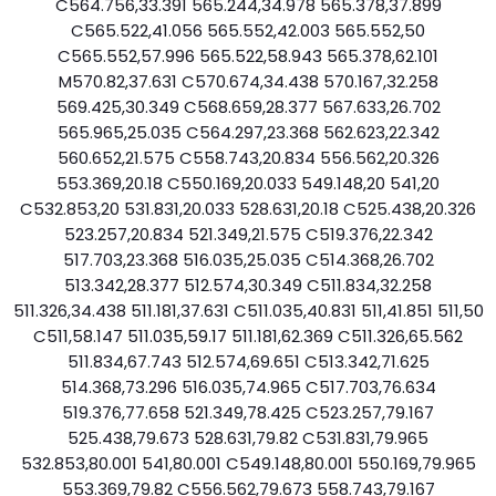
C564.756,33.391 565.244,34.978 565.378,37.899
C565.522,41.056 565.552,42.003 565.552,50
C565.552,57.996 565.522,58.943 565.378,62.101
M570.82,37.631 C570.674,34.438 570.167,32.258
569.425,30.349 C568.659,28.377 567.633,26.702
565.965,25.035 C564.297,23.368 562.623,22.342
560.652,21.575 C558.743,20.834 556.562,20.326
553.369,20.18 C550.169,20.033 549.148,20 541,20
C532.853,20 531.831,20.033 528.631,20.18 C525.438,20.326
523.257,20.834 521.349,21.575 C519.376,22.342
517.703,23.368 516.035,25.035 C514.368,26.702
513.342,28.377 512.574,30.349 C511.834,32.258
511.326,34.438 511.181,37.631 C511.035,40.831 511,41.851 511,50
C511,58.147 511.035,59.17 511.181,62.369 C511.326,65.562
511.834,67.743 512.574,69.651 C513.342,71.625
514.368,73.296 516.035,74.965 C517.703,76.634
519.376,77.658 521.349,78.425 C523.257,79.167
525.438,79.673 528.631,79.82 C531.831,79.965
532.853,80.001 541,80.001 C549.148,80.001 550.169,79.965
553.369,79.82 C556.562,79.673 558.743,79.167