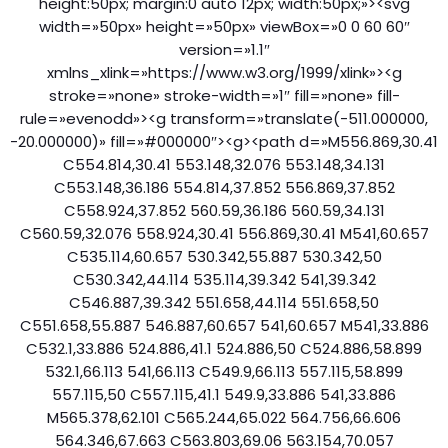
height:50px; margin:0 auto 12px; width:50px;»><svg
width=»50px» height=»50px» viewBox=»0 0 60 60″
version=»1.1″
xmlns_xlink=»https://www.w3.org/1999/xlink»><g
stroke=»none» stroke-width=»1″ fill=»none» fill-
rule=»evenodd»><g transform=»translate(-511.000000,
-20.000000)» fill=»#000000″><g><path d=»M556.869,30.41
C554.814,30.41 553.148,32.076 553.148,34.131
C553.148,36.186 554.814,37.852 556.869,37.852
C558.924,37.852 560.59,36.186 560.59,34.131
C560.59,32.076 558.924,30.41 556.869,30.41 M541,60.657
C535.114,60.657 530.342,55.887 530.342,50
C530.342,44.114 535.114,39.342 541,39.342
C546.887,39.342 551.658,44.114 551.658,50
C551.658,55.887 546.887,60.657 541,60.657 M541,33.886
C532.1,33.886 524.886,41.1 524.886,50 C524.886,58.899
532.1,66.113 541,66.113 C549.9,66.113 557.115,58.899
557.115,50 C557.115,41.1 549.9,33.886 541,33.886
M565.378,62.101 C565.244,65.022 564.756,66.606
564.346,67.663 C563.803,69.06 563.154,70.057