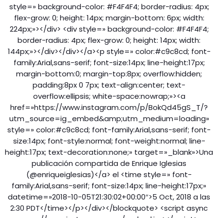
style=» background-color: #F4F4F4; border-radius: 4px;
flex-grow: 0; height: 14px; margin-bottom: 6px; width:
224px;»></div> <div style=» background-color: #F4F4F4;
border-radius: 4px; flex-grow: 0; height: 14px; width:
144px;»></div></div></a><p style=» color:#c9c8cd; font-
family:Arial,sans-serif; font-size:14px; line-height:17px;
margin-bottom:0; margin-top:8px; overflow:hidden;
padding:8px 0 7px; text-align:center; text-
overflow:ellipsis; white-space:nowrap;»><a
href=»https://www.instagram.com/p/BokQd45gS_T/?
utm_source=ig_embed&amp;utm_medium=loading»
style=» color:#c9c8cd; font-family:Arial,sans-serif; font-
size:14px; font-style:normal; font-weight:normal; line-
height:17px; text-decoration:none;» target=»_blank»>Una
publicación compartida de Enrique Iglesias
(@enriqueiglesias)</a> el <time style=» font-
family:Arial,sans-serif; font-size:14px; line-height:17px;»
datetime=»2018-10-05T21:30:02+00:00″>5 Oct, 2018 a las
2:30 PDT</time></p></div></blockquote> <script async