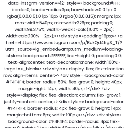
data-instgrm-version=»12″ style=» background:#FFF;
border:0; border-radius:3px; box-shadow:0 0 1px 0
rgba(0,0,0,0.5),0 1px 10px 0 rgba(0,0,0,0.15); margin: 1px;
max-width:540px; min-width:326px; padding:0;
width:99.375%; width:-webkit-calc(100% – 2px);
width:calc(100% – 2px);»><div style=»padding:16px;»> <a
href=»https://www.instagram.com/p/BokQd45gS_T/?
utm_source=ig_embed&amp;utm_medium=loading»
style=» background:#FFFFFF; line-height:0; padding:0 0;
text-align:center; text-decoration:none; width:100%;»
target=»_blank»> <div style=» display: flex; flex-direction:
row; align-items: center;»> <div style=»background-color:
#F4F4F4; border-radius: 50%; flex-grow: 0; height: 40px;
margin-right: 14px; width: 40px;»></div> <div
style=»display: flex; flex-direction: column; flex-grow: 1;
justify-content: center;»> <div style=» background-color:
#F4F4F4; border-radius: 4px; flex-grow: 0; height: 14px;
margin-bottom: 6px; width: 100px;»></div> <div style=»
background-color: #F4F4F4; border-radius: 4px; flex-
grow: 0; height: 14px; width: 60px;»></div></div></div><div