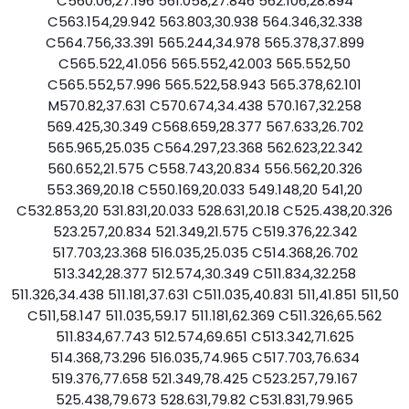
C560.06,27.196 561.058,27.846 562.106,28.894
C563.154,29.942 563.803,30.938 564.346,32.338
C564.756,33.391 565.244,34.978 565.378,37.899
C565.522,41.056 565.552,42.003 565.552,50
C565.552,57.996 565.522,58.943 565.378,62.101
M570.82,37.631 C570.674,34.438 570.167,32.258
569.425,30.349 C568.659,28.377 567.633,26.702
565.965,25.035 C564.297,23.368 562.623,22.342
560.652,21.575 C558.743,20.834 556.562,20.326
553.369,20.18 C550.169,20.033 549.148,20 541,20
C532.853,20 531.831,20.033 528.631,20.18 C525.438,20.326
523.257,20.834 521.349,21.575 C519.376,22.342
517.703,23.368 516.035,25.035 C514.368,26.702
513.342,28.377 512.574,30.349 C511.834,32.258
511.326,34.438 511.181,37.631 C511.035,40.831 511,41.851 511,50
C511,58.147 511.035,59.17 511.181,62.369 C511.326,65.562
511.834,67.743 512.574,69.651 C513.342,71.625
514.368,73.296 516.035,74.965 C517.703,76.634
519.376,77.658 521.349,78.425 C523.257,79.167
525.438,79.673 528.631,79.82 C531.831,79.965