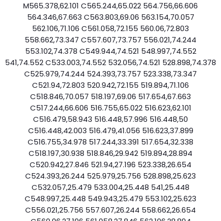
M565.378,62.101 C565.244,65.022 564.756,66.606
564.346,67.663 C563.803,69.06 563.154,70.057
562.106,71.106 C561.058,72.155 560.06,72.803
558.662,73.347 C557.607,73.757 556.021,74.244
553.102,74.378 C549.944,74.521 548.997,74.552
541,74.552 C533.003,74.552 532.056,74.521 528.898,74.378
C525.979,74.244 524.393,73.757 523.338,73.347
C521.94,72.803 520.942,72.155 519.894,71.106
C518.846,70.057 518.197,69.06 517.654,67.663
C517.244,66.606 516.755,65.022 516.623,62.101
C516.479,58.943 516.448,57.996 516.448,50
C516.448,42.003 516.479,41.056 516.623,37.899
C516.755,34.978 517.244,33.391 517.654,32.338
C518.197,30.938 518.846,29.942 519.894,28.894
C520.942,27.846 521.94,27.196 523.338,26.654
C524.393,26.244 525.979,25.756 528.898,25.623
C532.057,25.479 533.004,25.448 541,25.448
C548.997,25.448 549.943,25.479 553.102,25.623
C556.021,25.756 557.607,26.244 558.662,26.654