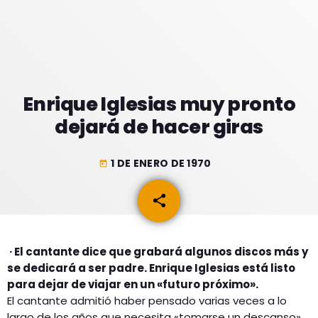
GEEKERS
MÚSICA
RADIO SPLENDID
ENTRETENIMIENTO
CONTACTO
Enrique Iglesias muy pronto
dejará de hacer giras
1 DE ENERO DE 1970
today
share
email
· El cantante dice que grabará algunos discos más y
se dedicará a ser padre. Enrique Iglesias está listo
para dejar de viajar en un «futuro próximo».
El cantante admitió haber pensado varias veces a lo
largo de los años que necesita «tomarse un descanso»