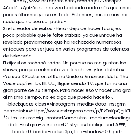
src=»//www.instagram.com/embed.js»></script>
Añadió: «Quizás no me vea haciendo nada más que unos
pocos álbumes y eso es todo. Entonces, nunca más har
nada que no sea ser padre».
Si el creador de éxitos «Hero» deja de hacer tours, es
poco probable que le falte trabajo, ya que Enrique ha
revelado previamente que ha rechazado numerosos
enfoques para ser juez en varios programas de talentos
de televisión.
Él dijo: «Los rechacé todos. No porque no me gusten los
shows, porque realmente veo los shows y los disfruto».
«Ya sea X Factor en el Reino Unido o American Idol o The
Voice aquí en los EE. UU., Sigue siendo TV, que toma una
gran parte de su tiempo. Para hacer eso y hacer una gira
al mismo tiempo, no es algo que pueda hacerlo».
<blockquote class=»instagram-media» data-instgrm-
permalink=»https://www.instagram.com/p/BkDsKpQgLKT
/?utm_source=ig_embed&amp;utm_medium=loading»
data-instgrm-version=»12″ style=» background:#FFF;
border:0; border-radius:3px; box-shadow:0 0 1px 0