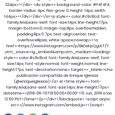
224px;»></div> <div style=» background-color: #F4F4F4;
border-radius: 4px; flex-grow: 0; height: 14px; width:
144px;»></div></div></a><p style=» color:#c9c8cd; font-
family:Arial,sans-serif; font-size:14px; line-height:17px;
margin-bottom:0; margin-top:8px; overflow:hidden;
padding:8px 0 7px; text-align:center; text-
overflow:ellipsis; white-space:nowrap;»><a
href=»https://www.instagram.com/p/BkDsKpQgLKT/?
utm_source=ig_embed&amp;utm_medium=loading»
style=» color:#c9c8cd; font-family:Arial,sans-serif; font-
size:14px; font-style:normal; font-weight:normal; line-
height:17px; text-decoration:none;» target=»_blank»>Una
publicación compartida de Enrique Iglesias
(@enriqueiglesias)</a> el <time style=» font-
family:Arial,sans-serif; font-size:14px; line-height:17px;»
datetime=»2018-06-15T19:50:05+00:00″>15 Jun, 2018 a las
12:50 PDT</time></p></div></blockquote> <script async
src=»//www.instagram.com/embed.js»></script>