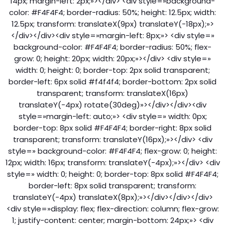
14px; margin-left: 2px;»></div> <div style=»background-
color: #F4F4F4; border-radius: 50%; height: 12.5px; width:
12.5px; transform: translateX(9px) translateY(-18px);»>
</div></div><div style=»margin-left: 8px;»> <div style=»
background-color: #F4F4F4; border-radius: 50%; flex-
grow: 0; height: 20px; width: 20px;»></div> <div style=»
width: 0; height: 0; border-top: 2px solid transparent;
border-left: 6px solid #f4f4f4; border-bottom: 2px solid
transparent; transform: translateX(16px)
translateY(-4px) rotate(30deg)»></div></div><div
style=»margin-left: auto;»> <div style=» width: 0px;
border-top: 8px solid #F4F4F4; border-right: 8px solid
transparent; transform: translateY(16px);»></div> <div
style=» background-color: #F4F4F4; flex-grow: 0; height:
12px; width: 16px; transform: translateY(-4px);»></div> <div
style=» width: 0; height: 0; border-top: 8px solid #F4F4F4;
border-left: 8px solid transparent; transform:
translateY(-4px) translateX(8px);»></div></div></div>
<div style=»display: flex; flex-direction: column; flex-grow:
1; justify-content: center; margin-bottom: 24px;»> <div