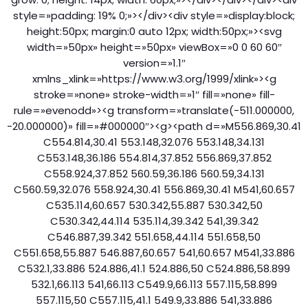
style=»padding: 19% 0;»></div><div style=»display:block;
height:50px; margin:0 auto 12px; width:50px;»><svg
width=»50px» height=»50px» viewBox=»0 0 60 60″
version=»1.1″
xmlns_xlink=»https://www.w3.org/1999/xlink»><g
stroke=»none» stroke-width=»1″ fill=»none» fill-
rule=»evenodd»><g transform=»translate(-511.000000,
-20.000000)» fill=»#000000″><g><path d=»M556.869,30.41
C554.814,30.41 553.148,32.076 553.148,34.131
C553.148,36.186 554.814,37.852 556.869,37.852
C558.924,37.852 560.59,36.186 560.59,34.131
C560.59,32.076 558.924,30.41 556.869,30.41 M541,60.657
C535.114,60.657 530.342,55.887 530.342,50
C530.342,44.114 535.114,39.342 541,39.342
C546.887,39.342 551.658,44.114 551.658,50
C551.658,55.887 546.887,60.657 541,60.657 M541,33.886
C532.1,33.886 524.886,41.1 524.886,50 C524.886,58.899
532.1,66.113 541,66.113 C549.9,66.113 557.115,58.899
557.115,50 C557.115,41.1 549.9,33.886 541,33.886