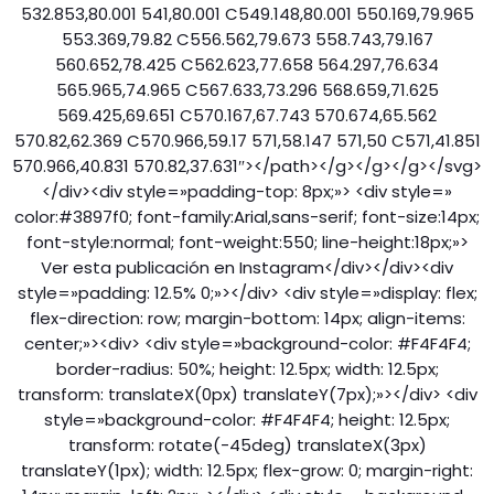
532.853,80.001 541,80.001 C549.148,80.001 550.169,79.965
553.369,79.82 C556.562,79.673 558.743,79.167
560.652,78.425 C562.623,77.658 564.297,76.634
565.965,74.965 C567.633,73.296 568.659,71.625
569.425,69.651 C570.167,67.743 570.674,65.562
570.82,62.369 C570.966,59.17 571,58.147 571,50 C571,41.851
570.966,40.831 570.82,37.631″></path></g></g></g></svg>
</div><div style=»padding-top: 8px;»> <div style=»
color:#3897f0; font-family:Arial,sans-serif; font-size:14px;
font-style:normal; font-weight:550; line-height:18px;»>
Ver esta publicación en Instagram</div></div><div
style=»padding: 12.5% 0;»></div> <div style=»display: flex;
flex-direction: row; margin-bottom: 14px; align-items:
center;»><div> <div style=»background-color: #F4F4F4;
border-radius: 50%; height: 12.5px; width: 12.5px;
transform: translateX(0px) translateY(7px);»></div> <div
style=»background-color: #F4F4F4; height: 12.5px;
transform: rotate(-45deg) translateX(3px)
translateY(1px); width: 12.5px; flex-grow: 0; margin-right: