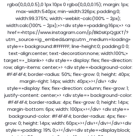
rgba(0,0,0,0.5),0 1px 10px 0 rgba(0,0,0,0.15); margin: 1px;
max-width:540px; min-width:326px; padding:0;
width:99.375%; width:-webkit-calc(100% – 2px);
width:calc(100% – 2px);»><div style=»padding:16px;»> <a
href=»https://www.instagram.com/p/BkDsKpQgLKT/?
utm_source=ig_embed&amp;utm_medium=loading»
style=» background:#FFFFFF; line-height:0; padding:0 0;
text-align:center; text-decoration:none; width:100%;»
target=»_blank»> <div style=» display: flex; flex-direction:
row; align-items: center;»> <div style=»background-color:
#F4F4F4; border-radius: 50%; flex-grow: 0; height: 40px;
margin-right: 14px; width: 40px;»></div> <div
style=»display: flex; flex-direction: column; flex-grow: 1;
justify-content: center;»> <div style=» background-color:
#F4F4F4; border-radius: 4px; flex-grow: 0; height: 14px;
margin-bottom: 6px; width: 100px;»></div> <div style=»
background-color: #F4F4F4; border-radius: 4px; flex-
grow: 0; height: 14px; width: 60px;»></div></div></div><div
style=»padding: 19% 0;»></div><div style=»display:block;