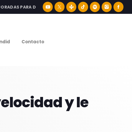
DAS PARA DISFRUTAR LA MEJOR MÚSICA LATINA Y CONTEN
e
ndid
Contacto
elocidad y le