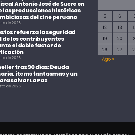
iscal Antonio José de Sucre en
 las producciones históricas
5
6
mbiciosas del cine peruano
sto de 2026
12
13
1
stos refuerza la seguridad
l de los contribuyentes
19
20
2
te el doble factor de
26
27
2
ticación
sto de 2026
Ago »
iler tras 90 días: Deuda
naria, ítems fantasmas y un
ara salvar La Paz
sto de 2026