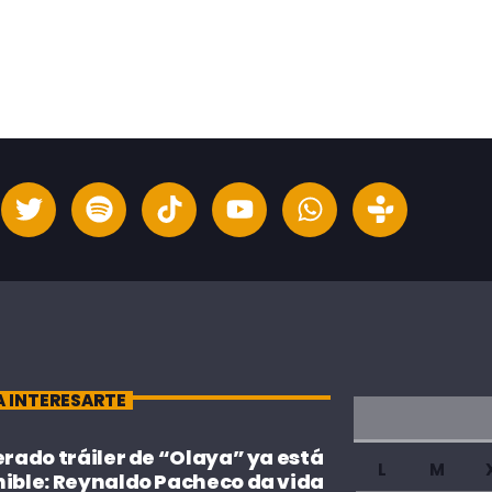
A INTERESARTE
erado tráiler de “Olaya” ya está
L
M
nible: Reynaldo Pacheco da vida