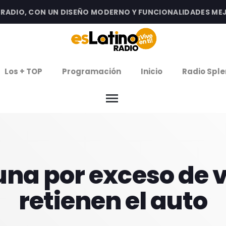
DIO, CON UN DISEÑO MODERNO Y FUNCIONALIDADES MEJORA
clos
Los + TOP
Programación
Inicio
Radio Sple
arrow
EMISIÓN LA PAZ
menu
arrow
EMISIÓN COCHABAMBA
IERNES DE ESTRENOS
na por exceso de v
ROGRAMACIÓN
retienen el auto