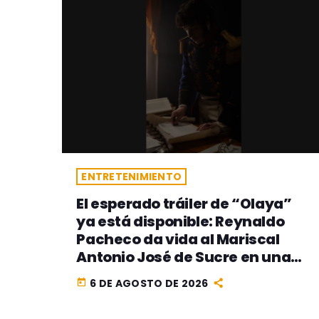
ENTRETENIMIENTO
El esperado tráiler de “Olaya”
ya está disponible: Reynaldo
Pacheco da vida al Mariscal
Antonio José de Sucre en una
de las producciones históricas
6 DE AGOSTO DE 2026
today
más ambiciosas del cine
peruano