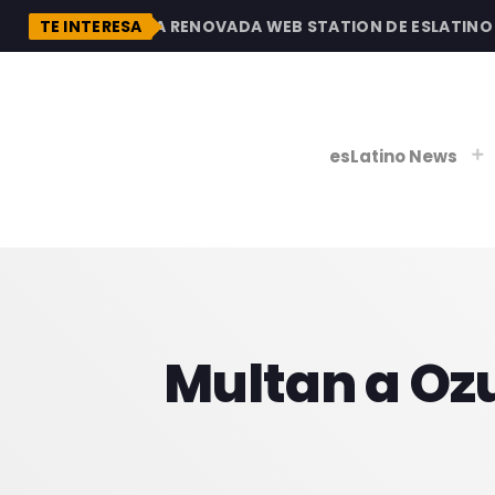
DESCUBRE LA RENOVADA WEB STATION DE ESLATINO RA
TE INTERESA
esLatino News
play_
play_
V
Multan a Ozu
P