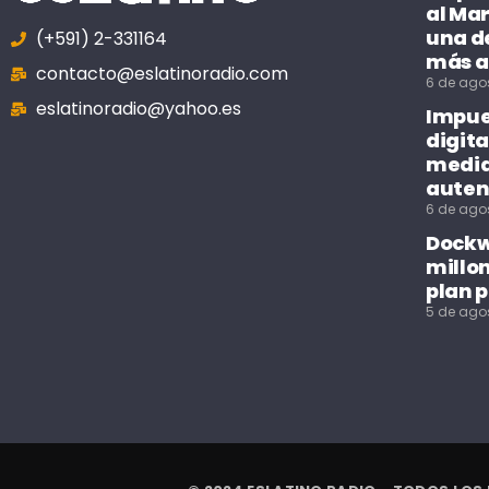
al Mar
una de
(+591) 2-331164
más a
contacto@eslatinoradio.com
6 de ago
eslatinoradio@yahoo.es
Impue
digita
median
auten
6 de ago
Dockwe
millo
plan p
5 de ago