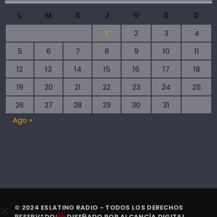
L
M
X
J
V
S
D
1
2
3
4
5
6
7
8
9
10
11
12
13
14
15
16
17
18
19
20
21
22
23
24
25
26
27
28
29
30
31
Ago »
© 2024 ESLATINO RADIO - TODOS LOS DERECHOS
RESERVADOS. | DISEÑADO POR
ALCANCÍA DIGITAL