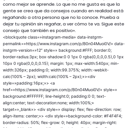
como mejor se aprende. Lo que no me gusta es que la
gente se crea que da consejos cuando en realidad está
regañando a otra persona que no la conoce. Prueba a
dejar tu opinión sin regañar, a ver cómo te va. Sigue este
consejo que también es positivo».
<blockquote class=»instagram-media» data-instgrm-
permalink=»https://www.instagram.com/p/B0n04Muoi0V/» data-
instgrm-version=»12″ style=» background:#FFF; border:0;
border-radius:3px; box-shadow:0 0 1px 0 rgba(0,0,0,0.5),0 1px
10px 0 rgba(0,0,0,0.15); margin: 1px; max-width:540px; min-
width:326px; padding:0; width:99.375%; width:-webkit-
calc(100% – 2px); width:calc(100% – 2px);»><div
style=»padding:16px;»> <a
href=»https://www.instagram.com/p/B0n04Muoi0V/» style=»
background:#FFFFFF; line-height:0; padding:0 0; text-
align:center; text-decoration:none; width:100%;»
target=»_blank»> <div style=» display: flex; flex-direction: row;
align-items: center;»> <div style=»background-color: #F4F4F4;
border-radius: 50%; flex-grow: 0; height: 40px; margin-right: