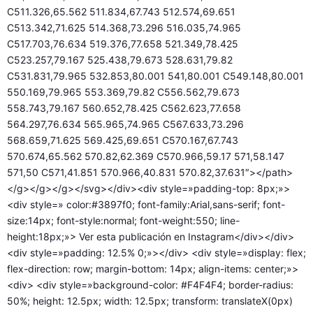
C511.326,65.562 511.834,67.743 512.574,69.651
C513.342,71.625 514.368,73.296 516.035,74.965
C517.703,76.634 519.376,77.658 521.349,78.425
C523.257,79.167 525.438,79.673 528.631,79.82
C531.831,79.965 532.853,80.001 541,80.001 C549.148,80.001
550.169,79.965 553.369,79.82 C556.562,79.673
558.743,79.167 560.652,78.425 C562.623,77.658
564.297,76.634 565.965,74.965 C567.633,73.296
568.659,71.625 569.425,69.651 C570.167,67.743
570.674,65.562 570.82,62.369 C570.966,59.17 571,58.147
571,50 C571,41.851 570.966,40.831 570.82,37.631″></path>
</g></g></g></svg></div><div style=»padding-top: 8px;»>
<div style=» color:#3897f0; font-family:Arial,sans-serif; font-
size:14px; font-style:normal; font-weight:550; line-
height:18px;»> Ver esta publicación en Instagram</div></div>
<div style=»padding: 12.5% 0;»></div> <div style=»display: flex;
flex-direction: row; margin-bottom: 14px; align-items: center;»>
<div> <div style=»background-color: #F4F4F4; border-radius:
50%; height: 12.5px; width: 12.5px; transform: translateX(0px)