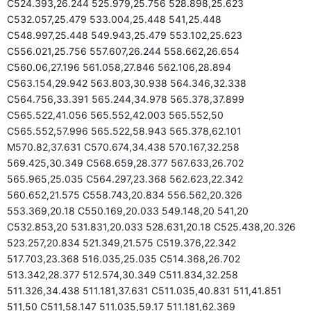
C524.393,26.244 525.979,25.756 528.898,25.623
C532.057,25.479 533.004,25.448 541,25.448
C548.997,25.448 549.943,25.479 553.102,25.623
C556.021,25.756 557.607,26.244 558.662,26.654
C560.06,27.196 561.058,27.846 562.106,28.894
C563.154,29.942 563.803,30.938 564.346,32.338
C564.756,33.391 565.244,34.978 565.378,37.899
C565.522,41.056 565.552,42.003 565.552,50
C565.552,57.996 565.522,58.943 565.378,62.101
M570.82,37.631 C570.674,34.438 570.167,32.258
569.425,30.349 C568.659,28.377 567.633,26.702
565.965,25.035 C564.297,23.368 562.623,22.342
560.652,21.575 C558.743,20.834 556.562,20.326
553.369,20.18 C550.169,20.033 549.148,20 541,20
C532.853,20 531.831,20.033 528.631,20.18 C525.438,20.326
523.257,20.834 521.349,21.575 C519.376,22.342
517.703,23.368 516.035,25.035 C514.368,26.702
513.342,28.377 512.574,30.349 C511.834,32.258
511.326,34.438 511.181,37.631 C511.035,40.831 511,41.851
511,50 C511,58.147 511.035,59.17 511.181,62.369