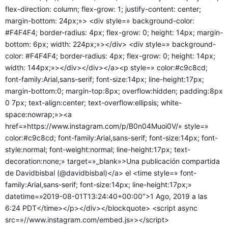
flex-direction: column; flex-grow: 1; justify-content: center;
margin-bottom: 24px;»> <div style=» background-color:
#F4F4F4; border-radius: 4px; flex-grow: 0; height: 14px; margin-
bottom: 6px; width: 224px;»></div> <div style=» background-
color: #F4F4F4; border-radius: 4px; flex-grow: 0; height: 14px;
width: 144px;»></div></div></a><p style=» color:#c9c8cd;
font-family:Arial,sans-serif; font-size:14px; line-height:17px;
margin-bottom:0; margin-top:8px; overflow:hidden; padding:8px
0 7px; text-align:center; text-overflow:ellipsis; white-
space:nowrap;»><a
href=»https://www.instagram.com/p/B0n04Muoi0V/» style=»
color:#c9c8cd; font-family:Arial,sans-serif; font-size:14px; font-
style:normal; font-weight:normal; line-height:17px; text-
decoration:none;» target=»_blank»>Una publicación compartida
de Davidbisbal (@davidbisbal)</a> el <time style=» font-
family:Arial,sans-serif; font-size:14px; line-height:17px;»
datetime=»2019-08-01T13:24:40+00:00″>1 Ago, 2019 a las
6:24 PDT</time></p></div></blockquote> <script async
src=»//www.instagram.com/embed.js»></script>