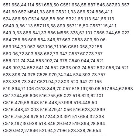
551.658,44.114 551.658,50 C551.658,55.887 546.887,60.657
541,60.657 M541,33.886 C532.1,33.886 524.886,41.1
524.886,50 C524.886,58.899 532.1,66.113 541,66.113
C549.9,66.113 557.115,58.899 557.115,50 C557.115,41.1
549.9,33.886 541,33.886 M565.378,62.101 C565.244,65.022
564.756,66.606 564.346,67.663 C563.803,69.06
563.154,70.057 562.106,71.106 C561.058,72.155
560.06,72.803 558.662,73.347 C557.607,73.757
556.021,74.244 553.102,74.378 C549.944,74.521
548.997,74.552 541,74.552 C533.003,74.552 532.056,74.521
528.898,74.378 C525.979,74.244 524.393,73.757
523.338,73.347 C521.94,72.803 520.942,72.155
519.894,71.106 C518.846,70.057 518.197,69.06 517.654,67.663
C517.244,66.606 516.755,65.022 516.623,62.101
C516.479,58.943 516.448,57.996 516.448,50
C516.448,42.003 516.479,41.056 516.623,37.899
C516.755,34.978 517.244,33.391 517.654,32.338
C518.197,30.938 518.846,29.942 519.894,28.894
C520.942,27.846 521.94,27.196 523.338,26.654