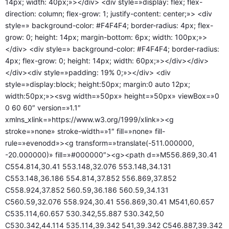
14px; width: 40px;»></div> <div style=»display: flex; flex-
direction: column; flex-grow: 1; justify-content: center;»> <div
style=» background-color: #F4F4F4; border-radius: 4px; flex-
grow: 0; height: 14px; margin-bottom: 6px; width: 100px;»>
</div> <div style=» background-color: #F4F4F4; border-radius:
4px; flex-grow: 0; height: 14px; width: 60px;»></div></div>
</div><div style=»padding: 19% 0;»></div> <div
style=»display:block; height:50px; margin:0 auto 12px;
width:50px;»><svg width=»50px» height=»50px» viewBox=»0
0 60 60″ version=»1.1″
xmlns_xlink=»https://www.w3.org/1999/xlink»><g
stroke=»none» stroke-width=»1″ fill=»none» fill-
rule=»evenodd»><g transform=»translate(-511.000000,
-20.000000)» fill=»#000000″><g><path d=»M556.869,30.41
C554.814,30.41 553.148,32.076 553.148,34.131
C553.148,36.186 554.814,37.852 556.869,37.852
C558.924,37.852 560.59,36.186 560.59,34.131
C560.59,32.076 558.924,30.41 556.869,30.41 M541,60.657
C535.114,60.657 530.342,55.887 530.342,50
C530.342,44.114 535.114,39.342 541,39.342 C546.887,39.342