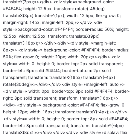
translateY(7px);»></div> <div style=»background-color:
#F4F4F4; height: 12.5px; transform: rotate(-45deg)
translateX(3px) translateY(1px); width: 12.5px; flex-grow: 0;
margin-right: 14px; margin-left: 2px;»></div> <div
style=»background-color: #F4F4F4; border-radius: 50%; height:
12.5px; width: 12.5px; transform: translateX(9px)
translateY(-18px);»></div></div><div style=»margin-left:
8px;»> <div style=» background-color: #F4F4F4; border-radius:
50%; flex-grow: 0; height: 20px; width: 20px;»></div> <div
style=» width: 0; height: 0; border-top: 2px solid transparent;
border-left: 6px solid #f4f4f4; border-bottom: 2px solid
transparent; transform: translateX(16px) translateY(-4px)
rotate(30deg)»></div></div><div style=»margin-left: auto;»>
<div style=» width: 0px; border-top: 8px solid #F4F4F4; border-
right: 8px solid transparent; transform: translateY(16px);»>
</div> <div style=» background-color: #F4F4F4; flex-grow: 0;
height: 12px; width: 16px; transform: translateY(-4px);»></div>
<div style=» width: 0; height: 0; border-top: 8px solid #F4F4F4;
border-left: 8px solid transparent; transform: translateY(-4px)
translateX(8px);»></div></div></div> <div style=»display: flex;