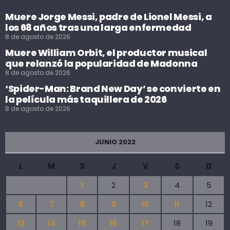
Muere Jorge Messi, padre de Lionel Messi, a
los 68 años tras una larga enfermedad
8 de agosto de 2026
Muere William Orbit, el productor musical
que relanzó la popularidad de Madonna
8 de agosto de 2026
‘Spider-Man: Brand New Day’ se convierte en
la película más taquillera de 2026
8 de agosto de 2026
JUNIO 2022
L
M
X
J
V
S
D
1
2
3
4
5
6
7
8
9
10
11
12
13
14
15
16
17
18
19