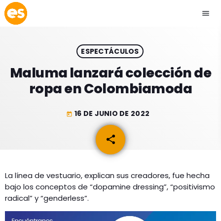
menu
close
ESPECTÁCULOS
play_arrow
EMISIÓN LA PAZ
Maluma lanzará colección de
ropa en Colombiamoda
play_arrow
EMISIÓN COCHABAMBA
16 DE JUNIO DE 2022
today
share
email
ESLATINO NEWS
keyboard_arrow_down
ESLATINO NEWS
LOS + TOP
La línea de vestuario, explican sus creadores, fue hecha
bajo los conceptos de “dopamine dressing”, “positivismo
ACTUALIDAD
PROGRAMACIÓN
radical” y “genderless”.
ESPECTÁCULOS
INICIO