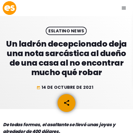
menu
close
ESLATINO NEWS
play_arrow
EMISIÓN LA PAZ
Un ladrón decepcionado deja
una nota sarcástica al dueño
play_arrow
EMISIÓN COCHABAMBA
de una casa al no encontrar
mucho qué robar
14 DE OCTUBRE DE 2021
today
ESLATINO NEWS
keyboard_arrow_down
share
email
ESLATINO NEWS
LOS + TOP
ACTUALIDAD
PROGRAMACIÓN
ESPECTÁCULOS
De todas formas, el asaltante se llevó unas joyas y
alrededor de 400 dólares.
INICIO